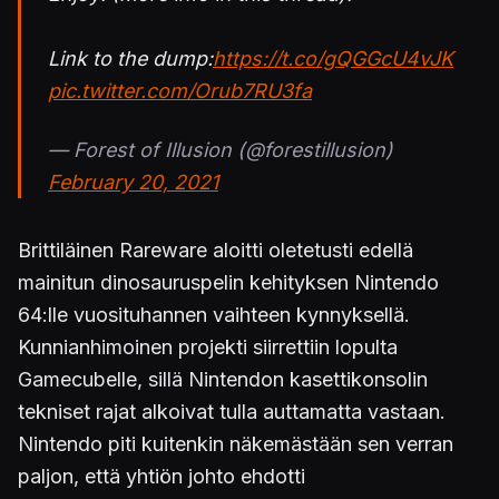
Link to the dump:
https://t.co/gQGGcU4vJK
pic.twitter.com/Orub7RU3fa
— Forest of Illusion (@forestillusion)
February 20, 2021
Brittiläinen Rareware aloitti oletetusti edellä
mainitun dinosauruspelin kehityksen Nintendo
64:lle vuosituhannen vaihteen kynnyksellä.
Kunnianhimoinen projekti siirrettiin lopulta
Gamecubelle, sillä Nintendon kasettikonsolin
tekniset rajat alkoivat tulla auttamatta vastaan.
Nintendo piti kuitenkin näkemästään sen verran
paljon, että yhtiön johto ehdotti