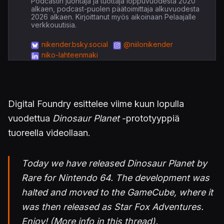
Podcastin juontaja ja tuottaja loppuvuodesta 2020
alkaen, podcast-puolen päätoimittaja alkuvuodesta
2026 alkaen. Kirjoittanut myös aikoinaan Pelaajalle
verkkouutisia.
nikender.bsky.social
@niilonikender
niko-lahteenmaki
Digital Foundry esittelee viime kuun lopulla
vuodettua
Dinosaur Planet
-prototyyppiä
tuoreella videollaan.
Today we have released Dinosaur Planet by
Rare for Nintendo 64. The development was
halted and moved to the GameCube, where it
was then released as Star Fox Adventures.
Enjoy! (More info in this thread).