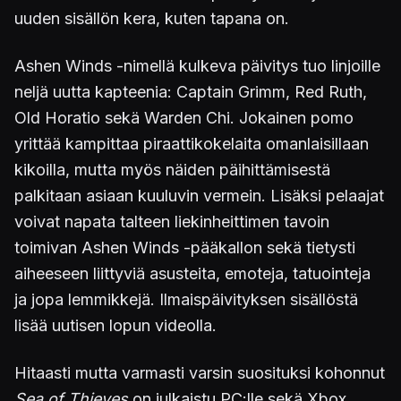
uuden sisällön kera, kuten tapana on.
Ashen Winds -nimellä kulkeva päivitys tuo linjoille
neljä uutta kapteenia: Captain Grimm, Red Ruth,
Old Horatio sekä Warden Chi. Jokainen pomo
yrittää kampittaa piraattikokelaita omanlaisillaan
kikoilla, mutta myös näiden päihittämisestä
palkitaan asiaan kuuluvin vermein. Lisäksi pelaajat
voivat napata talteen liekinheittimen tavoin
toimivan Ashen Winds -pääkallon sekä tietysti
aiheeseen liittyviä asusteita, emoteja, tatuointeja
ja jopa lemmikkejä. Ilmaispäivityksen sisällöstä
lisää uutisen lopun videolla.
Hitaasti mutta varmasti varsin suosituksi kohonnut
Sea of Thieves
on julkaistu PC:lle sekä Xbox