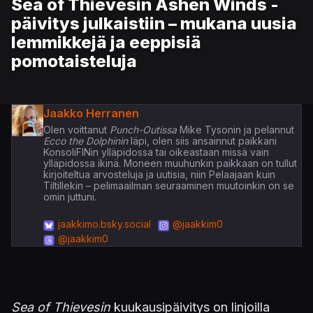
Sea of Thievesin Ashen Winds -
päivitys julkaistiin – mukana uusia
lemmikkejä ja eeppisiä
pomotaisteluja
Jaakko Herranen
Olen voittanut
Punch-Outissa
Mike Tysonin ja pelannut
Ecco the Dolphinin
läpi, olen siis ansainnut paikkani
KonsoliFINin ylläpidossa tai oikeastaan missä vain
ylläpidossa ikinä. Moneen muuhunkin paikkaan on tullut
kirjoiteltua arvosteluja ja uutisia, niin Pelaajaan kuin
Tiltillekin – pelimaailman seuraaminen muutoinkin on se
omin juttuni.
jaakkimo.bsky.social
@jaakkim0
@jaakkim0
Sea of Thievesin
kuukausipäivitys on linjoilla