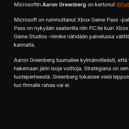
Microsoftin
Aaron Greenberg
on kertonut
What
Microsoft on rummuttanut Xbox Game Pass -palve
Pass on nykyään saatavilla niin PC:lle kuin Xbox 
Game Studios -nimike nähdään palvelussa välit
kannalta.
Aaron Greenberg tuumailee kylmänviileästi, että va
hakemaan järin isoja voittoja. Strategiana on se
tuoteperheestä. Greenberg tokaisee vielä leppoisa
tuo firmalle rahaa vai ei.
Microsoftin seuraavan sukupolven konsoli Xbox 