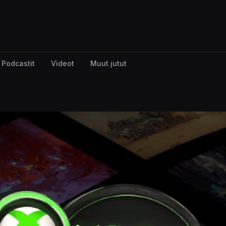
Podcastit
Videot
Muut jutut