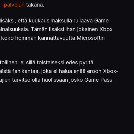
-palvelun
takana.
isäksi, että kuukausimaksulla rullaava Game
ominaisuuksia. Tämän lisäksi ihan jokainen Xbox
an koko homman kannattavuutta Microsoftin
linen, ei sillä toistaiseksi edes pyritä
käistä fanikantaa, joka ei halua enää eroon Xbox-
ajien tarvitse olla huolissaan josko Game Pass
in pelit saapuvat luonnollisesti Game Passiin