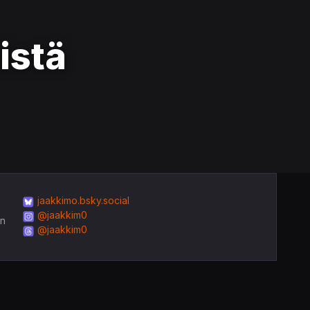
istä
jaakkimo.bsky.social
@jaakkim0
in
@jaakkim0