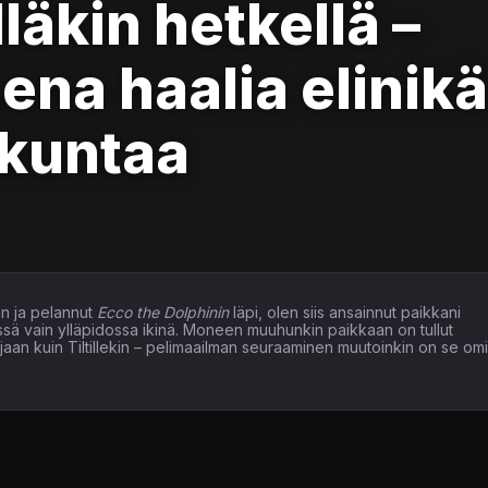
lläkin hetkellä –
ena haalia elinikä
kuntaa
n ja pelannut
Ecco the Dolphinin
läpi, olen siis ansainnut paikkani
issä vain ylläpidossa ikinä. Moneen muuhunkin paikkaan on tullut
elaajaan kuin Tiltillekin – pelimaailman seuraaminen muutoinkin on se om