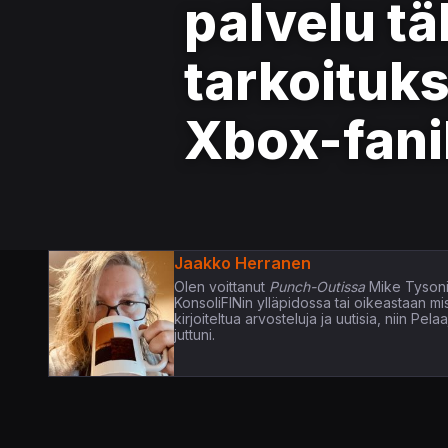
palvelu tä
tarkoituks
Xbox-fani
Jaakko Herranen
Olen voittanut
Punch-Outissa
Mike Tysoni
KonsoliFINin ylläpidossa tai oikeastaan m
kirjoiteltua arvosteluja ja uutisia, niin P
juttuni.