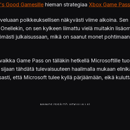
's Good Gamesille
hieman strategiaa
Xbox Game Pass 
luaan poikkeuksellisen näkyvästi viime aikoina. Sen l
Onellekin, on sen kylkeen liimattu vielä muitakin lisä
tömästi julkaisussaan, mikä on saanut monet pohtima
ikka Game Pass on tälläkin hetkellä Microsoftille tuotol
n sijaan tähdätä tulevaisuuteen haalimalla mukaan elini
sti, että Microsoft tulee kyllä pärjäämään, eikä kulutt
Series X julkaistaan loppuvuodesta. Xbox Game Studios