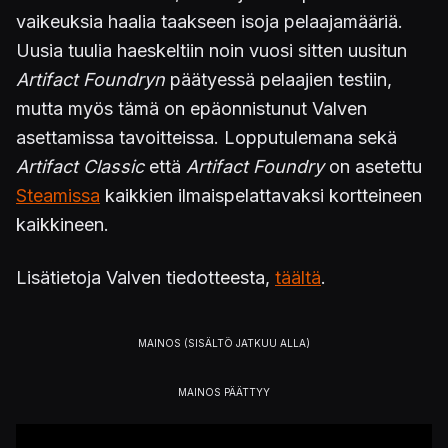
vaikeuksia haalia taakseen isoja pelaajamääriä.
Uusia tuulia haeskeltiin noin vuosi sitten uusitun
Artifact Foundryn
päätyessä pelaajien testiin,
mutta myös tämä on epäonnistunut Valven
asettamissa tavoitteissa. Lopputulemana sekä
Artifact Classic
että
Artifact Foundry
on asetettu
Steamissa
kaikkien ilmaispelattavaksi kortteineen
kaikkineen.
Lisätietoja Valven tiedotteesta,
täältä
.