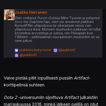
Jaakko Herranen
Olen voittanut
Punch-Outissa
Mike Tysonin ja pelannut
Ecco the Dolphinin
läpi, olen siis ansainnut paikkani
KonsoliFINin ylläpidossa tai oikeastaan missä vain
ylläpidossa ikinä. Moneen muuhunkin paikkaan on tullut
kirjoiteltua arvosteluja ja uutisia, niin Pelaajaan kuin
Tiltillekin – pelimaailman seuraaminen muutoinkin on se
omin juttuni.
jaakkimo.bsky.social
@jaakkim0
@jaakkim0
Valve pistää pillit lopullisesti pussiin
Artifact
-
korttipelinsä suhteen.
Dota 2
-universumiin sijoittuva
Artifact
julkaistiin
marraskuussa 2018, minkä jälkeen pelillä on ollut