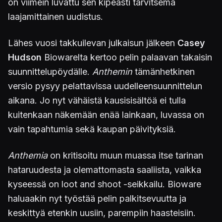
on viimein luvattu sen kipeästi tarvitsema
laajamittainen uudistus.
Lähes vuosi takkuilevan julkaisun jälkeen
Casey
Hudson
Biowarelta kertoo pelin palaavan takaisin
suunnittelupöydälle.
Anthemin
tämänhetkinen
versio pysyy pelattavissa uudelleensuunnittelun
aikana. Jo nyt vähäistä kausisisältöä ei tulla
kuitenkaan näkemään enää lainkaan, luvassa on
vain tapahtumia sekä kaupan päivityksiä.
Anthemia
on kritisoitu muun muassa itse tarinan
hataruudesta ja olemattomasta saaliista, vaikka
kyseessä on loot and shoot -seikkailu. Bioware
haluaakin nyt työstää pelin palkitsevuutta ja
keskittyä etenkin uusiin, parempiin haasteisiin.