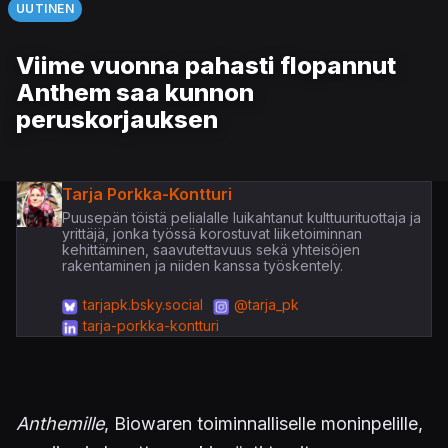
UUTINEN
Viime vuonna pahasti flopannut
Anthem saa kunnon
peruskorjauksen
Tarja Porkka-Kontturi
Puusepän töistä pelialalle luikahtanut kulttuurituottaja ja
yrittäjä, jonka työssä korostuvat liiketoiminnan
kehittäminen, saavutettavuus sekä yhteisöjen
rakentaminen ja niiden kanssa työskentely.
tarjapk.bsky.social
@tarja_pk
tarja-porkka-kontturi
Anthemille
, Biowaren toiminnalliselle moninpelille,