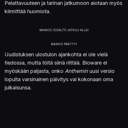
Pelattavuuteen ja tarinan jatkumoon aiotaan myös
kiinnittää huomiota.
Uudistuksen ulostulon ajankohta ei ole vielä
tiedossa, mutta töitä siinä riittää. Bioware ei
myöskään paljasta, onko
Anthemin
uusi versio
lopulta varsinainen päivitys vai kokonaan oma
julkaisunsa.
An update from
@CaseyDHudson
https://t.co/Z2DkEMNLnr