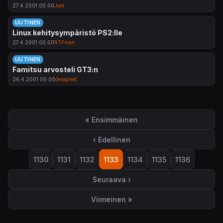
27.4.2001 00.00
Jore
UUTINEN
Linux kehitysympäristö PS2:lle
27.4.2001 00.00
RTFman
UUTINEN
Famitsu arvosteli GT3:n
26.4.2001 00.00
designed
Sivutus
« Ensimmäinen
Ensimmäinen sivu
‹ Edellinen
Edellinen sivu
1130
1131
1132
1133
1134
1135
1136
Sivu
Sivu
Sivu
Sivu
Sivu
Sivu
Sivu
Seuraava ›
Seuraava sivu
Viimeinen »
Viimeinen sivu