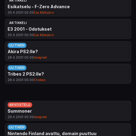
ARTIKKELI
Esikatselu - F-Zero Advance
30.4.2001 00.00
Esa Mäkijärvi
ARTIKKELI
E3 2001 - Odotukset
30.4.2001 00.00
Esa Mäkijärvi
UUTINEN
Akira PS2:lle?
28.4.2001 00.00
designed
UUTINEN
Tribes 2 PS2:lle?
28.4.2001 00.00
Shaban
ARVOSTELU
Summoner
28.4.2001 00.00
designed
UUTINEN
Nintendo Finland avattu, domain puuttuu