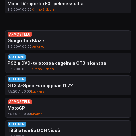
MoonTV raportoi E3 -pelimessuilta
9.5.2001 00.00
Kimmo Sjöblom
ARVOSTELU
Gungriffon Blaze
9.5.2001 00.00
designed
UUTINEN
PS2:n DVD-toistossa ongelmia GT3:n kanssa
8.5.2001 00.00
Kimmo Sjöblom
UUTINEN
GT3 A-Spec Eurooppaan 11.7?
7.5.2001 00.00
Luckyman
ARVOSTELU
MotoGP
7.5.2001 00.00
Shaban
UUTINEN
Tiltille huutia DCFINissä