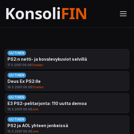
UUTINEN
PS2:n netti- ja kovalevykuviot selvillä
17.5.2001 00.00
Shaban
UUTINEN
Deus Ex PS2:lle
16.5.2001 00.00
Shaban
UUTINEN
E3 PS2-pelitarjonta: 110 uutta demoa
15.5.2001 00.00
Jore
UUTINEN
PS2 ja AOL yhteen jenkeissä
15.5.2001 00.00
Jore