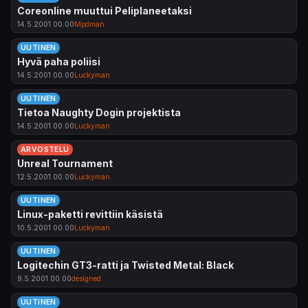
Coreonline muuttui Peliplaneetaksi
14.5.2001 00.00
Mpdman
UUTINEN
Hyvä paha poliisi
14.5.2001 00.00
Luckyman
UUTINEN
Tietoa Naughty Dogin projektista
14.5.2001 00.00
Luckyman
ARVOSTELU
Unreal Tournament
12.5.2001 00.00
Luckyman
UUTINEN
Linux-paketti revittiin käsistä
10.5.2001 00.00
Luckyman
UUTINEN
Logitechin GT3-ratti ja Twisted Metal: Black
9.5.2001 00.00
designed
UUTINEN