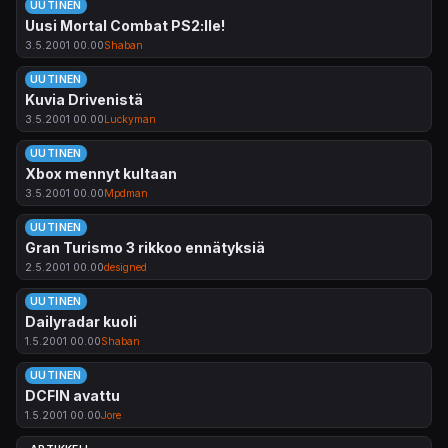
UUTINEN
Uusi Mortal Combat PS2:lle!
3.5.2001 00.00
Shaban
UUTINEN
Kuvia Drivenistä
3.5.2001 00.00
Luckyman
UUTINEN
Xbox mennyt kultaan
3.5.2001 00.00
Mpdman
UUTINEN
Gran Turismo 3 rikkoo ennätyksiä
2.5.2001 00.00
designed
UUTINEN
Dailyradar kuoli
1.5.2001 00.00
Shaban
UUTINEN
DCFIN avattu
1.5.2001 00.00
Jore