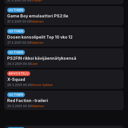
27.3.2001 00.00
Shaban
UUTINEN
Game Boy emulaattori PS2:lle
27.3.2001 00.00
Mpdman
UUTINEN
Dosen konsolipelit Top 10 vko 12
27.3.2001 00.00
Mpdman
UUTINEN
PS2FIN rikkoi kävijäennätyksensä
26.3.2001 00.00
Jore
ARVOSTELU
X-Squad
26.3.2001 00.00
Kimmo Sjöblom
UUTINEN
Red Faction -traileri
25.3.2001 00.00
Mpdman