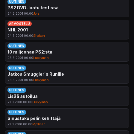
UUTINEN
PS2 DVD-laatu testissä
24.3.2001 00.00
Jore
ARVOSTELU
NHL 2001
24.3.2001 00.00
Shaban
UUTINEN
10 miljoonaa PS2:sta
23.3.2001 00.00
Luckyman
UUTINEN
Jatkoa Smuggler`s Runille
23.3.2001 00.00
Luckyman
UUTINEN
Lisää autoilua
21.3.2001 00.00
Luckyman
UUTINEN
Sinustako pelin kehittäjä
21.3.2001 00.00
Mpdman