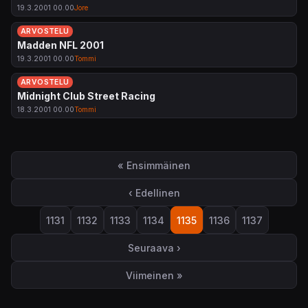
19.3.2001 00.00
Jore
ARVOSTELU
Madden NFL 2001
19.3.2001 00.00
Tommi
ARVOSTELU
Midnight Club Street Racing
18.3.2001 00.00
Tommi
Sivutus
« Ensimmäinen
Ensimmäinen sivu
‹ Edellinen
Edellinen sivu
1131
1132
1133
1134
1135
1136
1137
Sivu
Sivu
Sivu
Sivu
Sivu
Sivu
Sivu
Seuraava ›
Seuraava sivu
Viimeinen »
Viimeinen sivu