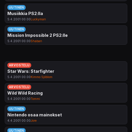
UUTINEN
Musiikkia PS2:lla
5.4.2001 00.00
Luckyman
UUTINEN
Mission Impossible 2 PS2:lle
5.4.2001 00.00
Shaban
ARVOSTELU
Star Wars: Starfighter
5.4.2001 00.00
Kimmo Sjöblom
ARVOSTELU
Wild Wild Racing
5.4.2001 00.00
Tommi
UUTINEN
Nintendo osaa mainokset
4.4.2001 00.00
Jore
UUTINEN