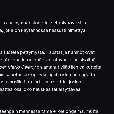
in asuinympäristön otukset raivoaviksi ja
oa, joka on käytännössä hassusti nimettyä
rtaa tuoteta pettymystä. Taustat ja hahmot ovat
e. Animaatio on pääosin sulavaa ja se sisältää
per Mario Galaxy
on antanut yllättäen vaikutteita
iin sanotun co-op -yksinpelin idea on napattu
stamusiikki on tarttuvaa sorttia, joskin
aattaa olla joko hauskaa tai ärsyttävää
 Eteenpäin mennessä tämä ei ole ongelma, mutta