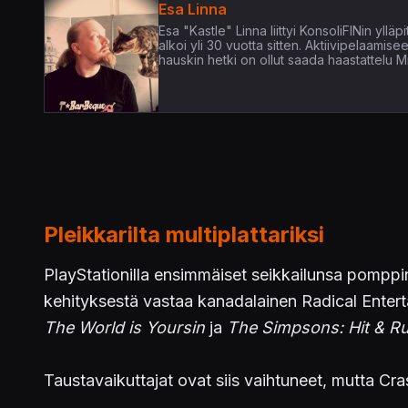
Esa Linna
Esa "Kastle" Linna liittyi KonsoliFINin yl
alkoi yli 30 vuotta sitten. Aktiivipelaamis
hauskin hetki on ollut saada haastattelu Mi
Pleikkarilta multiplattariksi
PlayStationilla ensimmäiset seikkailunsa pompp
kehityksestä vastaa kanadalainen Radical Enterta
The World is Yoursin
ja
The Simpsons: Hit & R
Taustavaikuttajat ovat siis vaihtuneet, mutta Cr