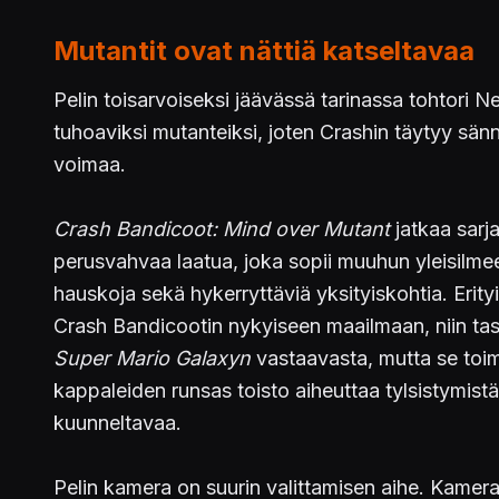
Mutantit ovat nättiä katseltavaa
Pelin toisarvoiseksi jäävässä tarinassa tohtori 
tuhoaviksi mutanteiksi, joten Crashin täytyy sä
voimaa.
Crash Bandicoot: Mind over Mutant
jatkaa sarja
perusvahvaa laatua, joka sopii muuhun yleisilmees
hauskoja sekä hykerryttäviä yksityiskohtia. Erityi
Crash Bandicootin nykyiseen maailmaan, niin taso
Super Mario Galaxyn
vastaavasta, mutta se toimi
kappaleiden runsas toisto aiheuttaa tylsistymistä
kuunneltavaa.
Pelin kamera on suurin valittamisen aihe. Kamer