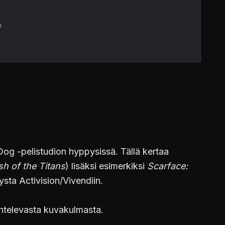
n
og -pelistudion hyppysissä. Tällä kertaa
sh of the Titans
) lisäksi esimerkiksi
Scarface:
ysta Activision/Vivendiin.
aihtelevasta kuvakulmasta.