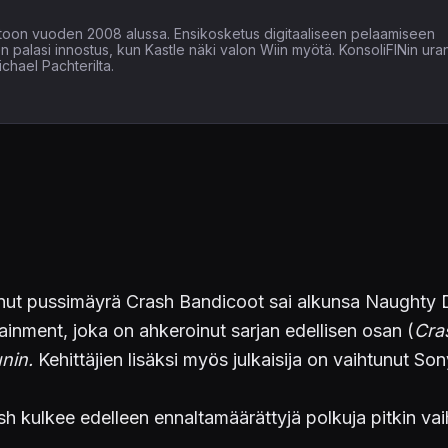
läpitoon vuoden 2008 alussa. Ensikosketus digitaaliseen pelaamiseen
een palasi innostus, kun Kastle näki valon Wiin myötä. KonsoliFINin ura
chael Pachterilta.
inut pussimäyrä Crash Bandicoot sai alkunsa Naughty D
inment, joka on ahkeroinut sarjan edellisen osan (
Cra
unin.
Kehittäjien lisäksi myös julkaisija on vaihtunut Son
ash kulkee edelleen ennaltamäärättyjä polkuja pitkin v