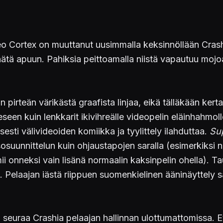
Neo Cortex on muuttanut uusimmalla keksinnöllään Crash
nnätä apuun. Pahiksia peittoamalla niistä vapautuu moj
n pirteän värikästä graafista linjaa, eikä tälläkään ke
een kuin lenkkarit ikivihreälle videopelin eläinhahmoll
sesti välivideoiden komiikka ja tyylittely ilahduttaa.
Su
suunnittelun kuin ohjaustapojen saralla (esimerkiksi n
i onneksi vain lisänä normaalin kaksinpelin ohella). Tau
. Pelaajan iästä riippuen suomenkielinen ääninäyttely s
a seuraa Crashia pelaajan hallinnan ulottumattomissa.