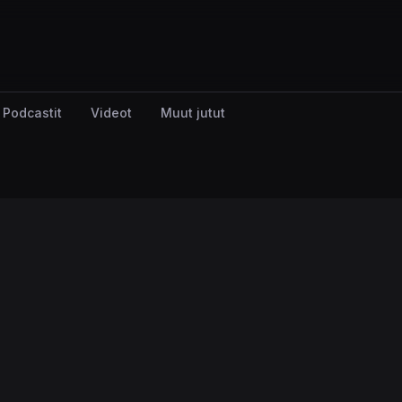
Podcastit
Videot
Muut jutut