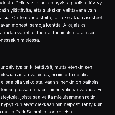
esta. Pelin yksi ainoista hyvistä puolista löytyy
nkään yllättävää, että aluksi on valittavana vain
aisia. On temppupisteitä, joilla kerätään asusteet
uttavan monesti samoja kenttiä. Alkajaisiksi
radan varrelta. Juonta, tai ainakin jotain sen
monessakin mielessä.
npäivitys on kiitettävää, mutta etenkin sen
iikkaan antaa valaistus, ei niin että se olisi
ei saa olla valkoista, vaan siihenkin on paikoin
lin toinen plussa on näennäinen valinnanvapaus. En
isteyksiä, joista saa valita mieluisamman reitin.
set hypyt kun eivät olekkaan niin helposti tehty kuin
 mallia Dark Summitin kontrolleista.