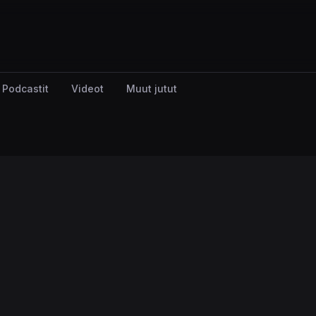
Podcastit
Videot
Muut jutut