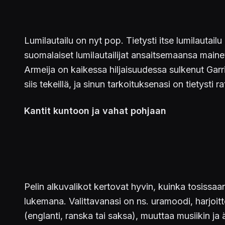
Lumilautailu on nyt pop. Tietysti itse lumilautai
suomalaiset lumilautailijat ansaitsemaansa mainett
Armeija on kaikessa hiljaisuudessa sulkenut Garric
siis tekeillä, ja sinun tarkoituksenasi on tietysti
Kantit kuntoon ja vahat pohjaan
Pelin alkuvalikot kertovat hyvin, kuinka tosissaa
lukemana. Valittavanasi on ns. uramoodi, harjoitt
(englanti, ranska tai saksa), muuttaa musiikin ja 