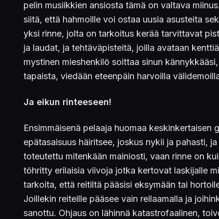
pelin musiikkien ansiosta tämä on valtava miinus.
siitä, että hahmoille voi ostaa uusia asusteita sek
yksi rinne, jolta on tarkoitus kerää tarvittavat p
ja laudat, ja tehtäväpisteitä, joilla avataan kentt
mystinen mieshenkilö soittaa sinun kännykkääsi, j
tapaista, viedään eteenpäin harvoilla välidemoilla
Ja eikun rinteeseen!
Ensimmäisenä pelaaja huomaa keskinkertaisen gra
epätasaisuus häiritsee, joskus nykii ja pahasti, ja 
toteutettu mitenkään mainiosti, vaan rinne on kui
töhritty erilaisia viivoja jotka kertovat laskijal
tarkoita, että reitiltä pääsisi eksymään tai hortoi
Joillekin reiteille pääsee vain reilaamalla ja joihi
sanottu. Ohjaus on lähinnä katastrofaalinen, toi