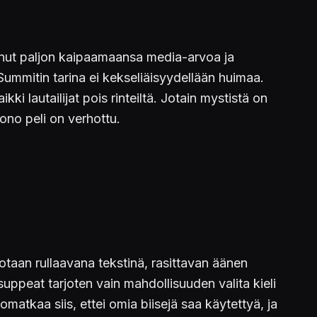
saanut paljon kaipaamaansa media-arvoa ja
 Summitin tarina ei kekseliäisyydellään huimaa.
i lautailijat pois rinteiltä. Jotain mystistä on
uono peli on verhottu.
otaan rullaavana tekstinä, rasittavan äänen
suppeat tarjoten vain mahdollisuuden valita kieli
matkaa siis, ettei omia biisejä saa käytettyä, ja