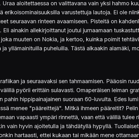
 Uraa aloitettaessa on valittavana vain yksi hahmo kuud
ä erikoisominaisuuksilla varustettuja lautoja. Ei ole nii
isteet seuraavan rinteen avaamiseen. Pisteitä on kahdenl
iä. Eli ainakin allekirjoittanut joutui jurnaamaan tuskast
oka muuten on Nokia, ja kertoo, kuinka poimit tehtäviä 
 ja yllämainituilla puheluilla. Tästä alkaakin alamäki, 
fiikan ja seuraavaksi sen tahmaamisen. Pääosin ruudu
välillä pyörii erittäin sulavasti. Omaperäisen leiman graf
n pahin hippipainajainen suoraan 60-luvulta. Edes lumi 
le missä menee "pääreittejä". Mitkä ihmeen pääreitit? Pe
lemaan vapaasti ympäri rinnettä, vaan että välillä tulee r
nkin vain hyvin ajoitetulla ja tähdätyllä hypyllä. Tuollai
vonkin hartaasti, ettei kukaan tai mikään mene ottamaan