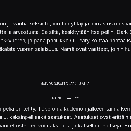
lu on jo vanha keksintö, mutta nyt laji ja harrastus on 
a ja arvostusta. Se siitä, keskitytään itse peliin. Dark
k-vuoren, ja paha päällikkö O`Leary koittaa häätää kaikk
 ratkaista vuoren salaisuus. Nämä ovat vaatteet, joihin h
n peliä on tehty. Tökerön alkudemon jälkeen tarina kerr
elu, kaksinpeli sekä asetukset. Asetukset ovat erittäin 
äänitehosteiden voimakkuutta ja katsella creditsejä. Huo