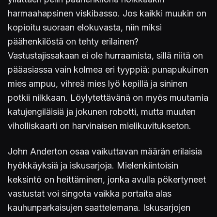
harmaahapsinen viskibasso. Jos kaikki muukin on
kopioitu suoraan elokuvasta, niin miksi
päähenkilöstä on tehty erilainen?
Vastustajissakaan ei ole hurraamista, sillä niitä on
pääasiassa vain kolmea eri tyyppiä: punapukuinen
mies ampuu, vihreä mies lyö kepillä ja sininen
potkii nilkkaan. Löylytettävänä on myös muutamia
katujengiläisiä ja jokunen robotti, mutta muuten
viholliskaarti on harvinaisen mielikuvitukseton.
John Anderton osaa vaikuttavan määrän erilaisia
hyökkäyksiä ja iskusarjoja. Mielenkiintoisin
keksintö on heittäminen, jonka avulla pökertyneet
vastustat voi singota vaikka portaita alas
kauhunparkaisujen saattelemana. Iskusarjojen