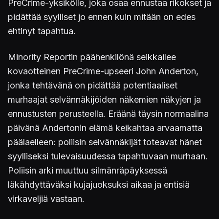
PreCrime-yksikölle, joka osaa ennustaa rikokset ja
pidättää syylliset jo ennen kuin mitään on edes
ehtinyt tapahtua.
Minority Reportin päähenkilönä seikkailee
kovaotteinen PreCrime-upseeri John Anderton,
jonka tehtävänä on pidättää potentiaaliset
murhaajat selvännäkijöiden näkemien näkyjen ja
ennustusten perusteella. Eräänä täysin normaalina
päivänä Andertonin elämä keikahtaa arvaamatta
päälaelleen: poliisin selvännäkijät toteavat hänet
syylliseksi tulevaisuudessa tapahtuvaan murhaan.
Poliisin arki muuttuu silmänräpäyksessä
läkähdyttäväksi kujajuoksuksi aikaa ja entisiä
virkaveljiä vastaan.