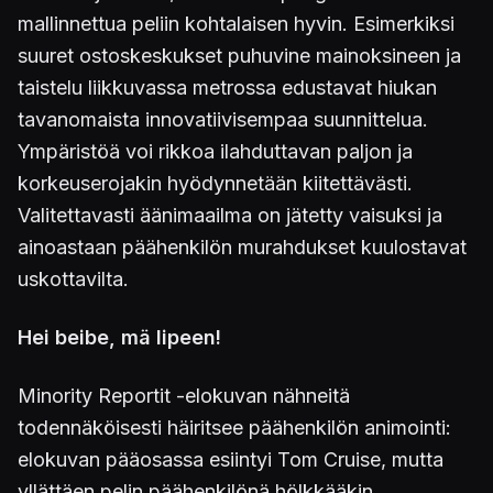
mallinnettua peliin kohtalaisen hyvin. Esimerkiksi
suuret ostoskeskukset puhuvine mainoksineen ja
taistelu liikkuvassa metrossa edustavat hiukan
tavanomaista innovatiivisempaa suunnittelua.
Ympäristöä voi rikkoa ilahduttavan paljon ja
korkeuserojakin hyödynnetään kiitettävästi.
Valitettavasti äänimaailma on jätetty vaisuksi ja
ainoastaan päähenkilön murahdukset kuulostavat
uskottavilta.
Hei beibe, mä lipeen!
Minority Reportit -elokuvan nähneitä
todennäköisesti häiritsee päähenkilön animointi:
elokuvan pääosassa esiintyi Tom Cruise, mutta
yllättäen pelin päähenkilönä hölkkääkin