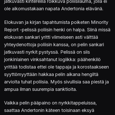
jatkuvasti kintereillä roikkuva poliisilauma, jolla ei
ole aikomustakaan napata Andertonia elävänä.
Elokuvan ja kirjan tapahtumista poiketen Minority
Report -pelissä poliisin henki on halpa. Siinä missä
elokuvan sankari yritti viimeiseen asti välttää
yhteydenottoja poliisin kanssa, on pelin sankari
jatkuvasti nyrkit pystyssä. Pelissä on siis
jonkinlainen vinksahtanut logiikka: päähenkilö
yrittää todistaa ettei ole tappaja ja korostaakseen
syyttömyyttään hakkaa pelin aikana hengiltä
arviolta tuhat poliisia. Myös sivullisia saa piestä ja
ampua ilman suurempia sanktioita.
Vaikka pelin pääpaino on nyrkkitappeluissa,
saattaa Andertonin käteen toisinaan eksyä