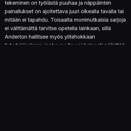
tekeminen on työlästä puuhaa ja näppäinten
painallukset on ajoitettava juuri oikealla tavalla tai
mitään ei tapahdu. Toisaalta monimutkaisia sarjoja
ei välttämättä tarvitse opetella lainkaan, sillä
Anderton hallitsee myös ylitehokkaan
liukutaklauksen, jonka avulla voi helposti päihittää
suurimman osan vastustajista. Kohmelo-
kontrolleja häiritsemässä on vielä vauhkona
kieppuva kamera, joka tuntuu aina olevan
väärässä paikassa väärään aikaan, sekä
värähtelytoiminto, joka sekin on aina sekunnin tai
pari tapahtumia jäljessä.
Yhden illan juttu
Peli on helppo pelata läpi parissa illassa ja