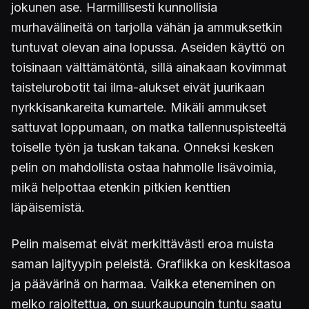
jokunen ase. Harmillisesti kunnollisia
murhavälineitä on tarjolla vähän ja ammuksetkin
tuntuvat olevan aina lopussa. Aseiden käyttö on
toisinaan välttämätöntä, sillä ainakaan kovimmat
taistelurobotit tai ilma-alukset eivät juurikaan
nyrkkisankareita kumartele. Mikäli ammukset
sattuvat loppumaan, on matka tallennuspisteeltä
toiselle työn ja tuskan takana. Onneksi kesken
pelin on mahdollista ostaa hahmolle lisävoimia,
mikä helpottaa etenkin pitkien kenttien
läpäisemistä.
Pelin maisemat eivät merkittävästi eroa muista
saman lajityypin peleistä. Grafiikka on keskitasoa
ja päävärinä on harmaa. Vaikka eteneminen on
melko rajoitettua, on suurkaupungin tuntu saatu