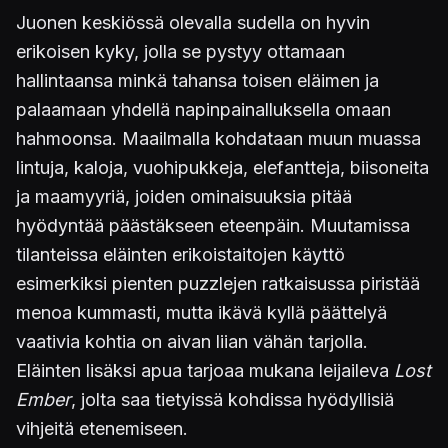
Juonen keskiössä olevalla sudella on hyvin
erikoisen kyky, jolla se pystyy ottamaan
hallintaansa minkä tahansa toisen eläimen ja
palaamaan yhdellä napinpainalluksella omaan
hahmoonsa. Maailmalla kohdataan muun muassa
lintuja, kaloja, vuohipukkeja, elefantteja, biisoneita
ja maamyyriä, joiden ominaisuuksia pitää
hyödyntää päästäkseen eteenpäin. Muutamissa
tilanteissa eläinten erikoistaitojen käyttö
esimerkiksi pienten puzzlejen ratkaisussa piristää
menoa kummasti, mutta ikävä kyllä päättelyä
vaativia kohtia on aivan liian vähän tarjolla.
Eläinten lisäksi apua tarjoaa mukana leijaileva
Lost
Ember
, jolta saa tietyissä kohdissa hyödyllisiä
vihjeitä etenemiseen.