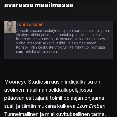
avarassa maailmassa
Toni Turunen
Arvosteluissani keskityn erityisen hartaasti moniin pieniin
yksityiskohtiin ja lukijan kannalta polttaviin asioihin,
kuten pelattavuuteen, ulkoasuun, seikkailun pituuteen,
vaikeustasoon sekä musiikki- ja äänimaailmaan.
KonsoliFINin keskustelufoorumilta minut voi bongata
nimimerkillä Eliminaattori.
Mooneye Studiosin uusin indiejulkaisu on
avoimen maailman seikkailupeli, jossa
pääosan esittäjänä toimii pelaajan ohjaama
susi, ja tämän mukana kulkeva
Lost Ember
.
Tunnelmallinen ja mielikuvituksellinen tarina,