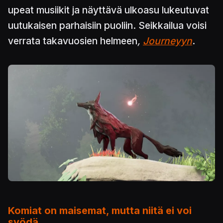
upeat musiikit ja näyttävä ulkoasu lukeutuvat
uutukaisen parhaisiin puoliin. Seikkailua voisi
verrata takavuosien helmeen
,
Journeyyn
.
Kuva
Komiat on maisemat, mutta niitä ei voi
syödä