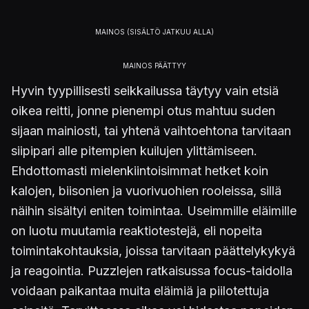
Hyvin tyypillisesti seikkailussa täytyy vain etsiä
oikea reitti, jonne pienempi otus mahtuu suden
sijaan mainiosti, tai yhtenä vaihtoehtona tarvitaan
siipipari alle pitempien kuilujen ylittämiseen.
Ehdottomasti mielenkiintoisimmat hetket koin
kalojen, biisonien ja vuorivuohien rooleissa, sillä
näihin sisältyi eniten toimintaa. Useimmille eläimille
on luotu muutamia reaktiotestejä, eli nopeita
toimintakohtauksia, joissa tarvitaan päättelykykyä
ja reagointia. Puzzlejen ratkaisussa focus-taidolla
voidaan paikantaa muita eläimiä ja piilotettuja