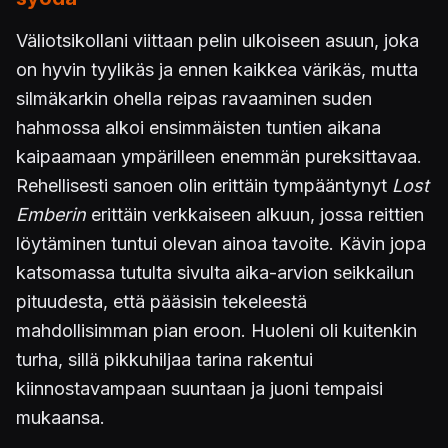
Väliotsikollani viittaan pelin ulkoiseen asuun, joka
on hyvin tyylikäs ja ennen kaikkea värikäs, mutta
silmäkarkin ohella reipas ravaaminen suden
hahmossa alkoi ensimmäisten tuntien aikana
kaipaamaan ympärilleen enemmän pureksittavaa.
Rehellisesti sanoen olin erittäin tympääntynyt
Lost
Emberin
erittäin verkkaiseen alkuun, jossa reittien
löytäminen tuntui olevan ainoa tavoite. Kävin jopa
katsomassa tutulta sivulta aika-arvion seikkailun
pituudesta, että pääsisin tekeleestä
mahdollisimman pian eroon. Huoleni oli kuitenkin
turha, sillä pikkuhiljaa tarina rakentui
kiinnostavampaan suuntaan ja juoni tempaisi
mukaansa.