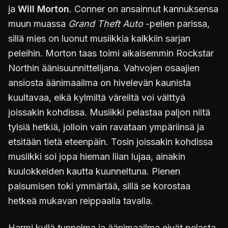
ja
Will Morton
. Conner on ansainnut kannuksensa
muun muassa
Grand Theft Auto
-pelien parissa,
sillä mies on luonut musiikkia kaikkiin sarjan
peleihin. Morton taas toimi aikaisemmin Rockstar
Northin äänisuunnittelijana. Vahvojen osaajien
ansiosta äänimaailma on hivelevän kaunista
kuultavaa, eikä kylmiltä väreiltä voi välttyä
joissakin kohdissa. Musiikki pelastaa paljon niitä
tylsiä hetkiä, jolloin vain ravataan ympäriinsä ja
etsitään tietä eteenpäin. Tosin joissakin kohdissa
musiikki soi jopa hieman liian lujaa, ainakin
kuulokkeiden kautta kuunneltuna. Pienen
paisumisen toki ymmärtää, sillä se korostaa
hetkeä mukavan reippaalla tavalla.
Harmi kyllä tunnelma ja äänimaailma eivät pelasta