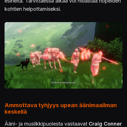
esineitä. Tarvittaessa aikaa voi hidastaa nopeiden
kohtien helpottamiseksi.
Kuva
Ammottava tyhjyys upean äänimaailman
keskellä
Ääni- ja musiikkipuolesta vastaavat
Craig Conner