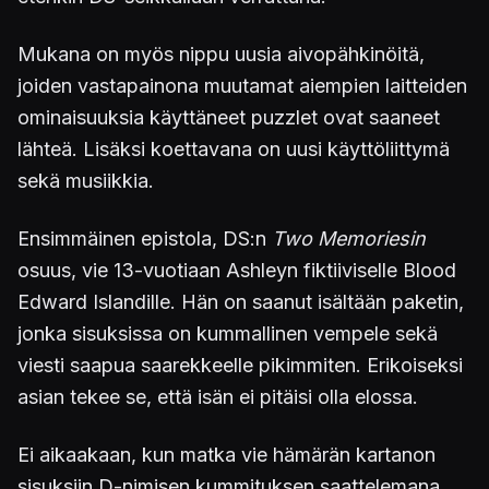
Mukana on myös nippu uusia aivopähkinöitä,
joiden vastapainona muutamat aiempien laitteiden
ominaisuuksia käyttäneet puzzlet ovat saaneet
lähteä. Lisäksi koettavana on uusi käyttöliittymä
sekä musiikkia.
Ensimmäinen epistola, DS:n
Two Memoriesin
osuus, vie 13-vuotiaan Ashleyn fiktiiviselle Blood
Edward Islandille. Hän on saanut isältään paketin,
jonka sisuksissa on kummallinen vempele sekä
viesti saapua saarekkeelle pikimmiten. Erikoiseksi
asian tekee se, että isän ei pitäisi olla elossa.
Ei aikaakaan, kun matka vie hämärän kartanon
sisuksiin D-nimisen kummituksen saattelemana.