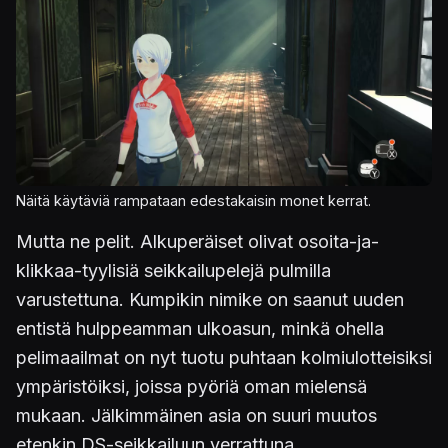
Näitä käytäviä rampataan edestakaisin monet kerrat.
Mutta ne pelit. Alkuperäiset olivat osoita-ja-
klikkaa-tyylisiä seikkailupelejä pulmilla
varustettuna. Kumpikin nimike on saanut uuden
entistä hulppeamman ulkoasun, minkä ohella
pelimaailmat on nyt tuotu puhtaan kolmiulotteisiksi
ympäristöiksi, joissa pyöriä oman mielensä
mukaan. Jälkimmäinen asia on suuri muutos
etenkin DS-seikkailuun verrattuna.