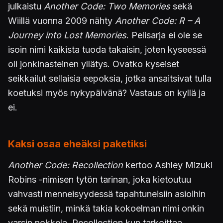
julkaistu
Another Code: Two Memories
sekä
Wiillä vuonna 2009 nähty
Another Code: R – A
Journey into Lost Memories
. Pelisarja ei ole se
isoin nimi kaikista tuoda takaisin, joten kyseessä
oli jonkinasteinen yllätys. Ovatko kyseiset
seikkailut sellaisia eepoksia, jotka ansaitsivat tulla
koetuksi myös nykypäivänä? Vastaus on kyllä ja
ei.
Kaksi osaa eheäksi paketiksi
Another Code: Recollection
kertoo Ashley Mizuki
Robins -nimisen tytön tarinan, joka kietoutuu
vahvasti menneisyydessä tapahtuneisiin asioihin
sekä muistiin, minkä takia kokoelman nimi onkin
varsin nokkela. Recollection kun tarkoittaa