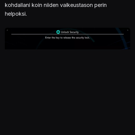
kohdallani koin niiden vaikeustason perin
helpoksi.
Kuva
Onneksi mukana on tätä vaikeampiakin puzzleja.
Ainoastaan yksi pulma ei ottanut selvitäkseen
millään tapaa, edes vinkkien avulla. Lopulta netin
syövereistä haettu ratkaisu auttoi, mutta se soti