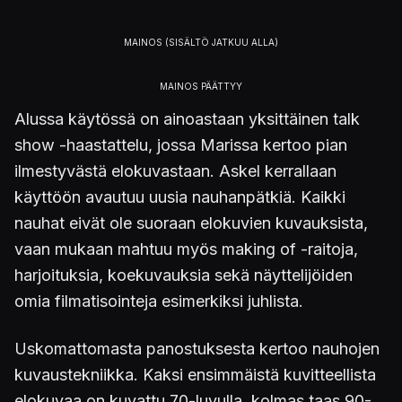
Alussa käytössä on ainoastaan yksittäinen talk
show -haastattelu, jossa Marissa kertoo pian
ilmestyvästä elokuvastaan. Askel kerrallaan
käyttöön avautuu uusia nauhanpätkiä. Kaikki
nauhat eivät ole suoraan elokuvien kuvauksista,
vaan mukaan mahtuu myös making of -raitoja,
harjoituksia, koekuvauksia sekä näyttelijöiden
omia filmatisointeja esimerkiksi juhlista.
Uskomattomasta panostuksesta kertoo nauhojen
kuvaustekniikka. Kaksi ensimmäistä kuvitteellista
elokuvaa on kuvattu 70-luvulla, kolmas taas 90-