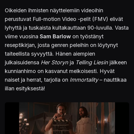
Oikeiden ihmisten näyttelemiin videoihin
perustuvat Full-motion Video -pelit (FMV) elivät
lyhyttä ja tuskaista kultakauttaan 90-luvulla. Vasta
viime vuosina
Sam Barlow
on työstänyt
reseptikirjan, josta genren peleihin on löytynyt
taiteellista syvyyttä. Hänen aiempien
julkaisuidensa
Her Storyn
ja
Telling Liesin
jälkeen
kunnianhimo on kasvanut melkoisesti. Hyvät
naiset ja herrat, tarjolla on
Immortality
– nauttikaa
illan esityksestä!
Kuva