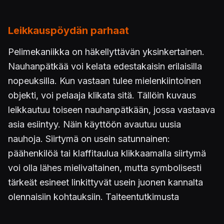
Leikkauspöydän parhaat
Pelimekaniikka on häkellyttävän yksinkertainen.
Nauhanpätkää voi kelata edestakaisin erilaisilla
nopeuksilla. Kun vastaan tulee mielenkiintoinen
objekti, voi pelaaja klikata sitä. Tällöin kuvaus
leikkautuu toiseen nauhanpätkään, jossa vastaava
asia esiintyy. Näin käyttöön avautuu uusia
nauhoja. Siirtymä on usein satunnainen:
päähenkilöä tai klaffitaulua klikkaamalla siirtymä
voi olla lähes mielivaltainen, mutta symbolisesti
tärkeät esineet linkittyvät usein juonen kannalta
olennaisiin kohtauksiin. Taiteentutkimusta
tuntemattomille käsite
Tšehovin ase
kannattaa