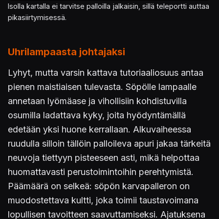
Isolla kartalla ei tarvitse palloilla jalkaisin, sillä teleportti auttaa
pikasiirtymisessä.
Uhrilampaasta johtajaksi
Lyhyt, mutta varsin kattava tutoriaaliosuus antaa
pienen maistiaisen tulevasta. Söpölle lampaalle
annetaan lyömäase ja vihollisiin kohdistuvilla
osumilla ladattava kyky, joita hyödyntämällä
edetään yksi huone kerrallaan. Alkuvaiheessa
ruudulla silloin tällöin palloileva apuri jakaa tärkeitä
neuvoja tiettyyn pisteeseen asti, mikä helpottaa
huomattavasti perustoimintoihin perehtymistä.
Päämäärä on selkeä: söpön karvapalleron on
muodostettava kultti, joka toimii taustavoimana
lopullisen tavoitteen saavuttamiseksi. Ajatuksena