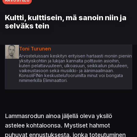
ARVOSTELU
Kultti, kulttisein, mä sanoin niin ja
selväks tein
Toni Turunen
Arvosteluissani keskityn erityisen hartaasti moniin pieniin
yksityiskohtiin ja lukijan kannalta polttaviin asioihin,
kuten pelattavuuteen, ulkoasuun, seikkailun pituuteen,
vaikeustasoon sekä musiikki- ja äänimaailmaan.
KonsoliFINin keskustelufoorumilta minut voi bongata
nimimerkillä Eliminaattori.
Lammasrodun ainoa jäljellä oleva yksilö
astelee kohtaloonsa. Mystiset hahmot
puhuvat ennustuksesta, jonka toteutuminen