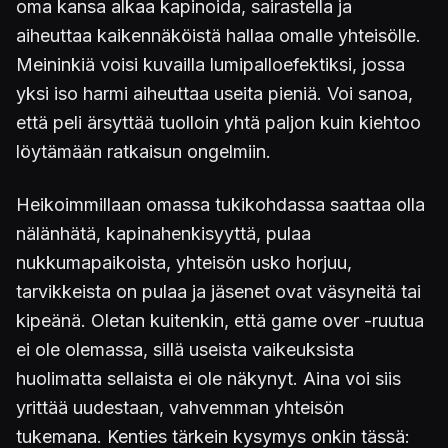
oma kansa alkaa kapinoida, sairastella ja
aiheuttaa kaikennäköistä hallaa omalle yhteisölle.
Meininkiä voisi kuvailla lumipalloefektiksi, jossa
yksi iso harmi aiheuttaa useita pieniä. Voi sanoa,
että peli ärsyttää tuolloin yhtä paljon kuin kiehtoo
löytämään ratkaisun ongelmiin.
Heikoimmillaan omassa tukikohdassa saattaa olla
nälänhätä, kapinahenkisyyttä, pulaa
nukkumapaikoista, yhteisön usko horjuu,
tarvikkeista on pulaa ja jäsenet ovat väsyneitä tai
kipeänä. Oletan kuitenkin, että game over -ruutua
ei ole olemassa, sillä useista vaikeuksista
huolimatta sellaista ei ole näkynyt. Aina voi siis
yrittää uudestaan, vahvemman yhteisön
tukemana. Kenties tärkein kysymys onkin tässä: