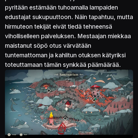
pyritään estämään tuhoamalla lampaiden
edustajat sukupuuttoon. Näin tapahtuu, mutta
hirmuteon tekijät eivät tiedä tehneensä
viholliselleen palveluksen. Mestaajan miekkaa
maistanut söpö otus värvätään
tuntemattoman ja kahlitun otuksen kätyriksi
toteuttamaan tämän synkkää päämäärää.
Kuva