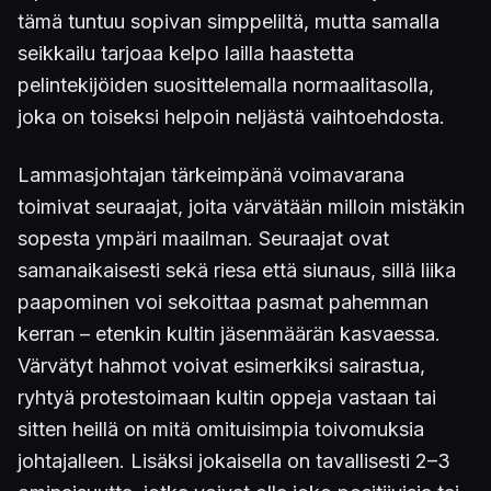
tämä tuntuu sopivan simppeliltä, mutta samalla
seikkailu tarjoaa kelpo lailla haastetta
pelintekijöiden suosittelemalla normaalitasolla,
joka on toiseksi helpoin neljästä vaihtoehdosta.
Lammasjohtajan tärkeimpänä voimavarana
toimivat seuraajat, joita värvätään milloin mistäkin
sopesta ympäri maailman. Seuraajat ovat
samanaikaisesti sekä riesa että siunaus, sillä liika
paapominen voi sekoittaa pasmat pahemman
kerran – etenkin kultin jäsenmäärän kasvaessa.
Värvätyt hahmot voivat esimerkiksi sairastua,
ryhtyä protestoimaan kultin oppeja vastaan tai
sitten heillä on mitä omituisimpia toivomuksia
johtajalleen. Lisäksi jokaisella on tavallisesti 2–3