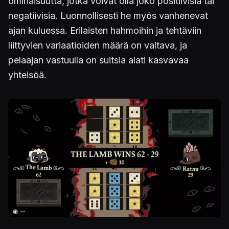
ominaisuutta, jotka voivat olla joko positiivisia tai
negatiivisia. Luonnollisesti he myös vanhenevat
ajan kuluessa. Erilaisten hahmoihin ja tehtäviin
liittyvien variaatioiden määrä on valtava, ja
pelaajan vastuulla on suitsia alati kasvavaa
yhteisöä.
Kuva