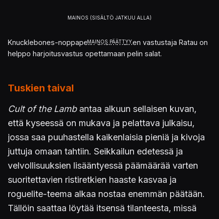
Knucklebones-noppapelin ensimmäinen vastustaja Ratau on
helppo harjoitusvastus opettamaan pelin salat.
Tuskien taival
Cult of the Lamb
antaa alkuun sellaisen kuvan,
että kyseessä on mukava ja pelattava julkaisu,
jossa saa puuhastella kaikenlaisia pieniä ja kivoja
juttuja omaan tahtiin. Seikkailun edetessä ja
velvollisuuksien lisääntyessä päämäärää varten
suoritettavien ristiretkien haaste kasvaa ja
roguelite-teema alkaa nostaa enemmän päätään.
Tällöin saattaa löytää itsensä tilanteesta, missä