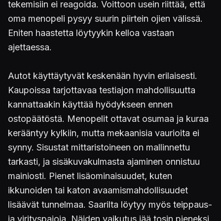
tekemisiin ei reagoida. Voittoon usein riittää, että
oma menopeli pysyy suurin piirtein ojien välissä.
Eniten haastetta löytyykin kelloa vastaan
ajettaessa.
Autot käyttäytyvät keskenään hyvin erilaisesti.
Kaupoissa tarjottavaa testiajon mahdollisuutta
kannattaakin käyttää hyödykseen ennen
ostopäätöstä. Menopelit ottavat osumaa ja kuraa
kerääntyy kylkiin, mutta mekaanisia vaurioita ei
synny. Sisustat mittaristoineen on mallinnettu
tarkasti, ja sisäkuvakulmasta ajaminen onnistuu
mainiosti. Pienet lisäominaisuudet, kuten
ikkunoiden tai katon avaamismahdollisuudet
lisäävät tunnelmaa. Saarilta löytyy myös teippaus-
ja virityspajoja. Näiden vaikutus jää tosin pieneksi,