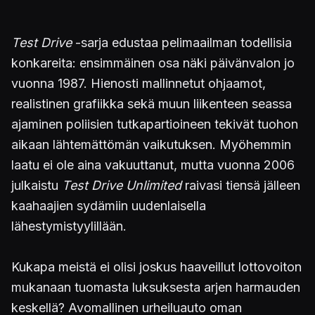
Test Drive
-sarja edustaa pelimaailman todellisia
konkareita: ensimmäinen osa näki päivänvalon jo
vuonna 1987. Hienosti mallinnetut ohjaamot,
realistinen grafiikka sekä muun liikenteen seassa
ajaminen poliisien tutkapartioineen tekivät tuohon
aikaan lähtemättömän vaikutuksen. Myöhemmin
laatu ei ole aina vakuuttanut, mutta vuonna 2006
julkaistu
Test Drive Unlimited
raivasi tiensä jälleen
kaahaajien sydämiin uudenlaisella
lähestymistyylillään.
Kukapa meistä ei olisi joskus haaveillut lottovoiton
mukanaan tuomasta luksuksesta arjen harmauden
keskellä? Avomallinen urheiluauto oman