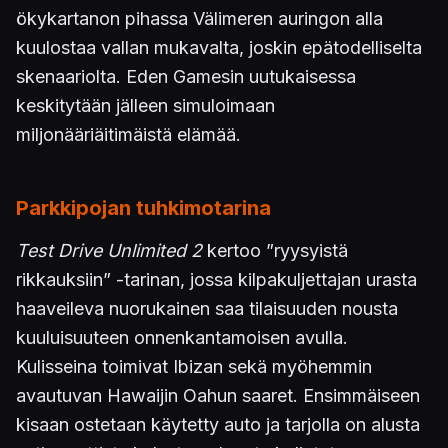
ökykartanon pihassa Välimeren auringon alla
kuulostaa vallan mukavalta, joskin epätodelliselta
skenaariolta. Eden Gamesin uutukaisessa
keskitytään jälleen simuloimaan
miljonääriäitimäistä elämää.
Parkkipojan tuhkimotarina
Test Drive Unlimited 2
kertoo ”ryysyistä
rikkauksiin” -tarinan, jossa kilpakuljettajan urasta
haaveileva nuorukainen saa tilaisuuden nousta
kuuluisuuteen onnenkantamoisen avulla.
Kulisseina toimivat Ibizan sekä myöhemmin
avautuvan Hawaijin Oahun saaret. Ensimmäiseen
kisaan ostetaan käytetty auto ja tarjolla on alusta