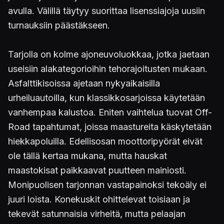
avulla. Välillä täytyy suorittaa lisenssiajoja uusiin
turnauksiin päästäkseen.
Tarjolla on kolme ajoneuvoluokkaa, jotka jaetaan
useisiin alakategorioihin tehorajoitusten mukaan.
Asfalttikisoissa ajetaan nykyaikaisilla
urheiluautoilla, kun klassikkosarjoissa käytetään
vanhempaa kalustoa. Eniten vaihtelua tuovat Off-
Road tapahtumat, joissa maastureita käskytetään
hiekkapoluilla. Edellisosan moottoripyörät eivät
ole tällä kertaa mukana, mutta hauskat
maastokisat paikkaavat puutteen mainiosti.
Monipuolisen tarjonnan vastapainoksi tekoäly ei
juuri loista. Konekuskit ohittelevat toisiaan ja
tekevät satunnaisia virheitä, mutta pelaajan