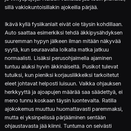
sillä vakiokuntoisillakin ajokeilla pärjää.
Ikävä kyllä fysiikanlait eivät ole täysin kohdillaan.
Auto saattaa esimerkiksi tehdä äkkipysähdyksen
suuremman hypyn jälkeen ilman mitään näkyvää
syytä, kun seuraavalla loikalla matka jatkuu
normaalisti. Lisäksi perusohjaimella ajaminen
tuntuu aluksi hyvin äkkinäiseltä. Pusikot tulevat
tutuiksi, kun pieniksi korjausliikkeiksi tarkoitetut
eleet johtavat helposti luisuun. Vaikka ohjauksen
herkkyyttä ja ajoapujen määrää saa säädettyä, ei
meno tunnu koskaan täysin luontevalta. Ratilla
ajokokemus muuttuu huomattavasti paremmaksi,
mutta ei yksinpelissä pärjääminen sentään
ohjaustavasta jää kiinni. Tuntuma on selvästi