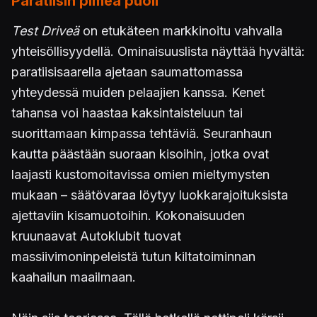
Paratiisin pimeä puoli
Test Driveä
on etukäteen markkinoitu vahvalla
yhteisöllisyydellä. Ominaisuuslista näyttää hyvältä:
paratiisisaarella ajetaan saumattomassa
yhteydessä muiden pelaajien kanssa. Kenet
tahansa voi haastaa kaksintaisteluun tai
suorittamaan kimpassa tehtäviä. Seuranhaun
kautta päästään suoraan kisoihin, jotka ovat
laajasti kustomoitavissa omien mieltymysten
mukaan – säätövaraa löytyy luokkarajoituksista
ajettaviin kisamuotoihin. Kokonaisuuden
kruunaavat Autoklubit tuovat
massiivimoninpeleistä tutun kiltatoiminnan
kaahailun maailmaan.