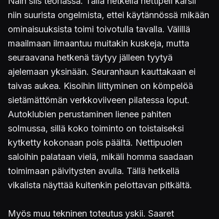
Näin siis teoriassa. Tällä hetkellä nettipeli kärsii
niin suurista ongelmista, ettei käytännössä mikään
ominaisuuksista toimi toivotulla tavalla. Välillä
maailmaan ilmaantuu muitakin kuskeja, mutta
seuraavana hetkenä täytyy jälleen tyytyä
ajelemaan yksinään. Seuranhaun kauttakaan ei
taivas aukea. Kisoihin liittyminen on kömpelöä
sietämättömän verkkoviiveen pilatessa loput.
Autoklubien perustaminen lienee pahiten
solmussa, sillä koko toiminto on toistaiseksi
kytketty kokonaan pois päältä. Nettipuolen
saloihin palataan vielä, mikäli homma saadaan
toimimaan päivitysten avulla. Tällä hetkellä
vikalista näyttää kuitenkin pelottavan pitkältä.
Myös muu tekninen toteutus yskii. Saaret