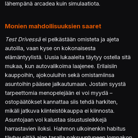
lähempänä arcadea kuin simulaatiota.
Monien mahdollisuuksien saaret
Test Drivessä
ei pelkästään omisteta ja ajeta
autoilla, vaan kyse on kokonaisesta
elämäntyylistä. Uusia lukaaleita täytyy ostella sitä
mukaa, kun autovalikoima laajenee. Erilaisiin
kauppoihin, ajokouluihin sekä omistamiinsa
asuntoihin pääsee jalkautumaan. Jostain syystä
tarpeettomia menopelejään ei voi myydä –
ostopäätökset kannattaa siis tehdä harkiten,
mikäli jatkuva kiinteistökauppa ei kiinnosta.
Asuntojaan voi kalustaa sisustusleikkejä
harrastavien iloksi. Hahmon ulkoinenkin habitus
täytyy pitää ajan tasalla paksuuntuneen lompakon