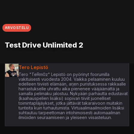
ARVOSTELU
Test Drive Unlimited 2
Tero Lepistö
Tero "TeRm0z" Lepistö on pyörinyt foorumilla
vakituisesti vuodesta 2004. Vaikka pelaaminen kuuluu
edelleen tiiviisti elämään, arjen puristuksessa rakkaalle
harrastukselle uhrattu aika pienenee vääjäämättä ja
samalla pelimaku jalostuu. Nykyään parhautta edustavat
(kaahauspelien lisäksi) sopivan tiiviit juonelliset
toimintapläjäykset, jotka jättävät takaraivoon muitakin
tunteita kuin turhautumista. Virtuaalimaailmoiden lisäksi
suhtautuu tarpeettoman intohimoisesti automaailman
ilmiöiden seuraamiseen ja yleiseen viisasteluun.