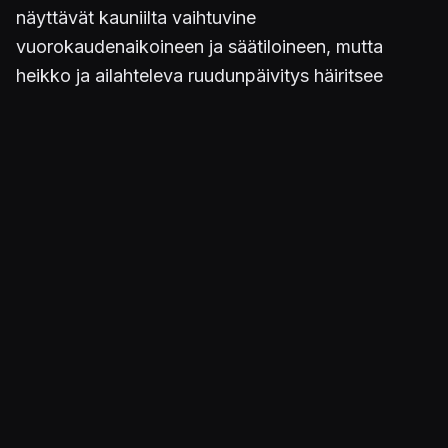
näyttävät kauniilta vaihtuvine
vuorokaudenaikoineen ja säätiloineen, mutta
heikko ja ailahteleva ruudunpäivitys häiritsee
ajokokemusta. Pelimoottori ei veny laajojen
maisemien esittämiseen, sillä kaukaisimmat vuoret
ilmestyvät tökerösti horisonttiin. Lisäksi
tarkemmat tekstuurit, kuten varjot ja ruoho
piirretään ruudulle häiritsevän myöhään. Automallit
näyttävät hienoilta vielä kaupoissa ja
pressikuvissa, mutta ajon aikana yksityiskohdat
katoavat eikä kauneutta ole edes katsojan
silmässä. Rakkaan menopelin tarroittaminen ei
paranna fiilistä: kuviot latautuvat kylkiin
pahimmillaan usean sekunnin viiveellä, mikä
näyttää jo koomiselta. Samoin sisäkuvakulman