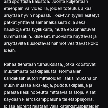
asti sporttista kalustoa. Juonta kuljetetaan
eteenpäin välivideoilla, joiden toteutus alkaa
ärsyttää hyvin nopeasti. Tosi-tv:n tyyliin esitetyt
pätkät yrittävät samanaikaisesti olla sekä
hauskoja että tyylikkäitä, mutta epäonnistuvat
kummassakin. Kliseiset, muovisilta näyttävät ja
ärsyttäviltä kuulostavat hahmot vesittävät koko
idean.
Rahaa tienataan turnauksissa, jotka koostuvat
muutamasta osakilpailusta. Normaalien
kahdeksan auton mittelöiden lisäksi mukana on
muun muassa aika-ajoja, pudotuskilpailuja ja
parasta keskinopeutta mittaavia taistoja. Kisat
käydään kierroskamppailuna tai etappiajoina,
joissa ajoreitit rajataan väliaikatarkistuspisteiden