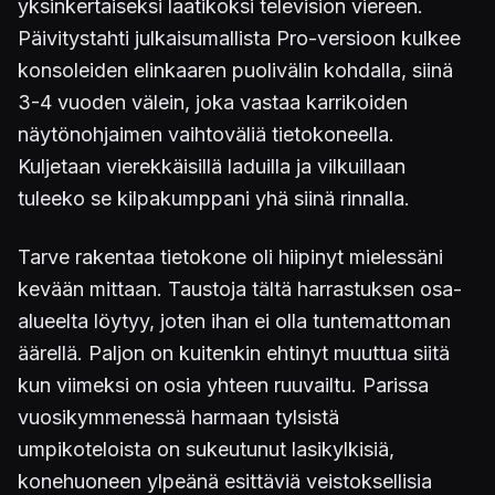
yksinkertaiseksi laatikoksi television viereen.
Päivitystahti julkaisumallista Pro-versioon kulkee
konsoleiden elinkaaren puolivälin kohdalla, siinä
3-4 vuoden välein, joka vastaa karrikoiden
näytönohjaimen vaihtoväliä tietokoneella.
Kuljetaan vierekkäisillä laduilla ja vilkuillaan
tuleeko se kilpakumppani yhä siinä rinnalla.
Tarve rakentaa tietokone oli hiipinyt mielessäni
kevään mittaan. Taustoja tältä harrastuksen osa-
alueelta löytyy, joten ihan ei olla tuntemattoman
äärellä. Paljon on kuitenkin ehtinyt muuttua siitä
kun viimeksi on osia yhteen ruuvailtu. Parissa
vuosikymmenessä harmaan tylsistä
umpikoteloista on sukeutunut lasikylkisiä,
konehuoneen ylpeänä esittäviä veistoksellisia