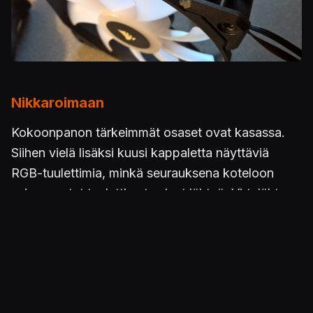
Nikkaroimaan
Kokoonpanon tärkeimmät osaset ovat kasassa.
Siihen vielä lisäksi kuusi kappaletta näyttäviä
RGB-tuulettimia, minkä seurauksena koteloon
esiasennetut tuulettimet saivat lähteä. Virtalähteen
suojakotelon päätylevyä ei toimiteta jostain syystä
kotelon mukana, joten sellainen lähti tilaukseen -
valkoisena tottakai. Kaapelikammat antavat
viimeisen silauksen, joten ei tyydytty mukana
toimitettuihin mustiin vaan läpinäkyvät tilalle. Piru