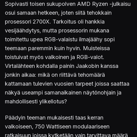
Sopivasti toisen sukupolven AMD Ryzen -julkaisu
osui samaan hetkeen, joten siitä tehokkain
prosessori 2700X. Tarkoitus oli hankkia
vesijäähdytys, mutta prosessorin mukana
toimitettu upea RGB-valaistu ilmajäähy sopi
teemaan paremmin kuin hyvin. Muisteissa
toistuivat myös valkoinen ja RGB-valot.
Virtalähteen kohdalla painin Jaakobin kanssa
jonkin aikaa: mikä on riittävä tehomäärä
kattamaan tulevien vuosien tarpeet joissa saattaa
näkyä useampi samanaikainen näytönohjain ja
mahdollisesti ylikellotus?
Päädyin teeman mukaisesti taas kerran
valkoiseen, 750 Wattiseen modulaariseen
ratkaisuun joissa kytketään vain tarvittava määrä