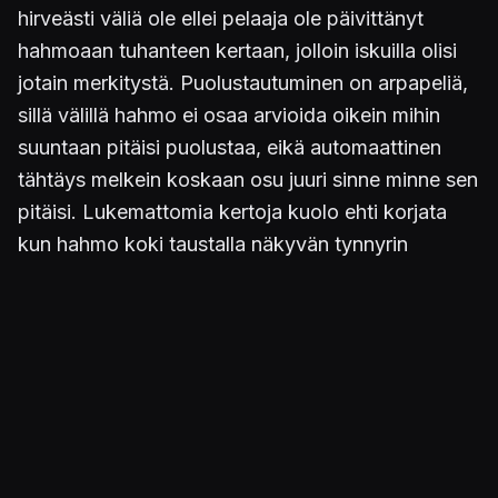
hirveästi väliä ole ellei pelaaja ole päivittänyt
hahmoaan tuhanteen kertaan, jolloin iskuilla olisi
jotain merkitystä. Puolustautuminen on arpapeliä,
sillä välillä hahmo ei osaa arvioida oikein mihin
suuntaan pitäisi puolustaa, eikä automaattinen
tähtäys melkein koskaan osu juuri sinne minne sen
pitäisi. Lukemattomia kertoja kuolo ehti korjata
kun hahmo koki taustalla näkyvän tynnyrin
suuremmaksi uhaksi kuin päin juoksevan
demonilauman. Tietysti peliä voidaan kutsua
vaikeaksi silloin, kun ohjaus on rikki ja vastustajien
hyökkäykset vievät vähintään tuplasti sen verran
energiaa sinulta kuin se, minkä pelaaja vie heiltä.
Hahmon voi kyllä parantaa kesken seikkailun,
mutta se vaatii joko elämää lisäävien yrttien