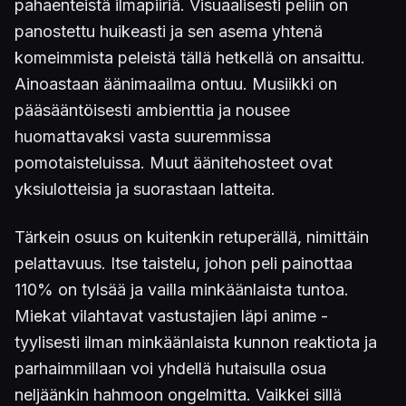
pahaenteistä ilmapiiriä. Visuaalisesti peliin on
panostettu huikeasti ja sen asema yhtenä
komeimmista peleistä tällä hetkellä on ansaittu.
Ainoastaan äänimaailma ontuu. Musiikki on
pääsääntöisesti ambienttia ja nousee
huomattavaksi vasta suuremmissa
pomotaisteluissa. Muut äänitehosteet ovat
yksiulotteisia ja suorastaan latteita.
Tärkein osuus on kuitenkin retuperällä, nimittäin
pelattavuus. Itse taistelu, johon peli painottaa
110% on tylsää ja vailla minkäänlaista tuntoa.
Miekat vilahtavat vastustajien läpi anime -
tyylisesti ilman minkäänlaista kunnon reaktiota ja
parhaimmillaan voi yhdellä hutaisulla osua
neljäänkin hahmoon ongelmitta. Vaikkei sillä