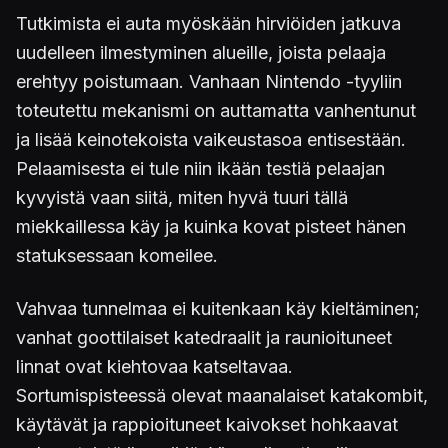
Tutkimista ei auta myöskään hirviöiden jatkuva
uudelleen ilmestyminen alueille, joista pelaaja
erehtyy poistumaan. Vanhaan Nintendo -tyyliin
toteutettu mekanismi on auttamatta vanhentunut
ja lisää keinotekoista vaikeustasoa entisestään.
Pelaamisesta ei tule niin ikään testiä pelaajan
kyvyistä vaan siitä, miten hyvä tuuri tällä
miekkaillessa käy ja kuinka kovat pisteet hänen
statuksessaan komeilee.
Vahvaa tunnelmaa ei kuitenkaan käy kieltäminen;
vanhat goottilaiset katedraalit ja raunioituneet
linnat ovat kiehtovaa katseltavaa.
Sortumispisteessä olevat maanalaiset katakombit,
käytävät ja rappioituneet kaivokset hohkaavat