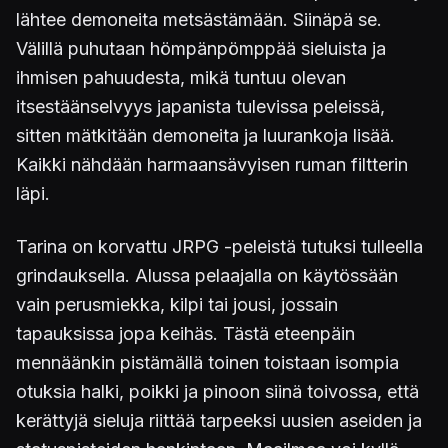
lähtee demoneita metsästämään. Siinäpä se.
Välillä puhutaan hömpänpömppää sieluista ja
ihmisen pahuudesta, mikä tuntuu olevan
itsestäänselvyys japanista tulevissa peleissä,
sitten mätkitään demoneita ja luurankoja lisää.
Kaikki nähdään harmaansävyisen ruman filtterin
läpi.
Tarina on korvattu JRPG -peleistä tutuksi tulleella
grindauksella. Alussa pelaajalla on käytössään
vain perusmiekka, kilpi tai jousi, jossain
tapauksissa jopa keihäs. Tästä eteenpäin
mennäänkin pistämällä toinen toistaan isompia
otuksia halki, poikki ja pinoon siinä toivossa, että
kerättyjä sieluja riittää tarpeeksi uusien aseiden ja