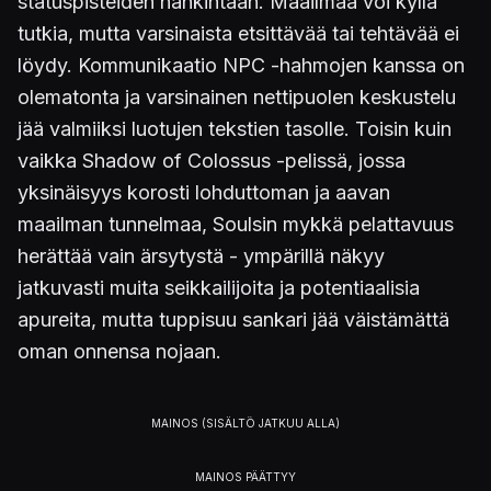
statuspisteiden hankintaan. Maailmaa voi kyllä
tutkia, mutta varsinaista etsittävää tai tehtävää ei
löydy. Kommunikaatio NPC -hahmojen kanssa on
olematonta ja varsinainen nettipuolen keskustelu
jää valmiiksi luotujen tekstien tasolle. Toisin kuin
vaikka Shadow of Colossus -pelissä, jossa
yksinäisyys korosti lohduttoman ja aavan
maailman tunnelmaa, Soulsin mykkä pelattavuus
herättää vain ärsytystä - ympärillä näkyy
jatkuvasti muita seikkailijoita ja potentiaalisia
apureita, mutta tuppisuu sankari jää väistämättä
oman onnensa nojaan.