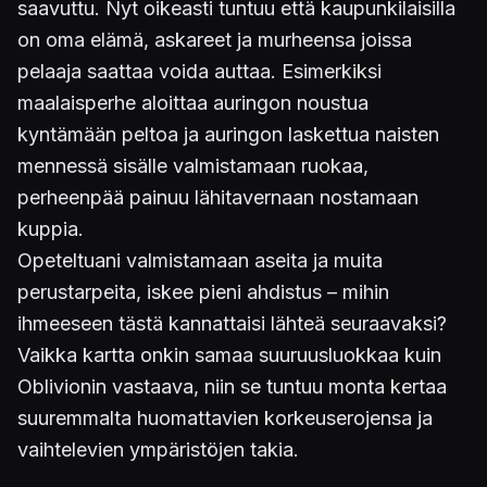
saavuttu. Nyt oikeasti tuntuu että kaupunkilaisilla
on oma elämä, askareet ja murheensa joissa
pelaaja saattaa voida auttaa. Esimerkiksi
maalaisperhe aloittaa auringon noustua
kyntämään peltoa ja auringon laskettua naisten
mennessä sisälle valmistamaan ruokaa,
perheenpää painuu lähitavernaan nostamaan
kuppia.
Opeteltuani valmistamaan aseita ja muita
perustarpeita, iskee pieni ahdistus – mihin
ihmeeseen tästä kannattaisi lähteä seuraavaksi?
Vaikka kartta onkin samaa suuruusluokkaa kuin
Oblivionin vastaava, niin se tuntuu monta kertaa
suuremmalta huomattavien korkeuserojensa ja
vaihtelevien ympäristöjen takia.