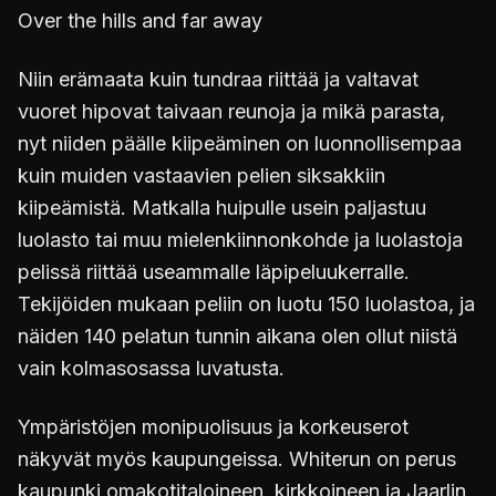
Over the hills and far away
Niin erämaata kuin tundraa riittää ja valtavat
vuoret hipovat taivaan reunoja ja mikä parasta,
nyt niiden päälle kiipeäminen on luonnollisempaa
kuin muiden vastaavien pelien siksakkiin
kiipeämistä. Matkalla huipulle usein paljastuu
luolasto tai muu mielenkiinnonkohde ja luolastoja
pelissä riittää useammalle läpipeluukerralle.
Tekijöiden mukaan peliin on luotu 150 luolastoa, ja
näiden 140 pelatun tunnin aikana olen ollut niistä
vain kolmasosassa luvatusta.
Ympäristöjen monipuolisuus ja korkeuserot
näkyvät myös kaupungeissa. Whiterun on perus
kaupunki omakotitaloineen, kirkkoineen ja Jaarlin