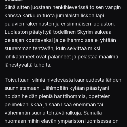
Siinä sitten juostaan henkihieverissä toisen vangin
kanssa karkuun tuota jumalaista liskoa läpi
palavien rakennusten ja ensimmäisen luolaston.
Luolaston päätyttyä todellinen Skyrim aukeaa
pelaajan koettavaksi ja pelihahmo saa ei yhtään
suuremman tehtävän, kuin selvittää miksi
lohikäärmeet ovat palanneet ja pelastaa maailma
lähestyvältä tuholta.
Toivuttuani silmiä hivelevästä kauneudesta lähden
suunnistamaan. Lähimpään kylään päästyäni
hoidan heidän pieniä hanttihommia, opettelen
pelimekaniikkaa ja saan lisää enemmän tai
vähemmän suuria tehtävänalkuja. Samalla
huomaan mihin elävän ympäristön luomisessa on