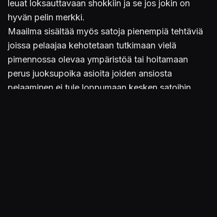
leuat loksauttavaan shokkiin ja se jos jokin on
hyvän pelin merkki.
Maailma sisältää myös satoja pienempiä tehtäviä
joissa pelaajaa kehotetaan tutkimaan vielä
pimennossa olevaa ympäristöä tai hoitamaan
perus juoksupoika asioita joiden ansiosta
pelaaminen ei tule loppumaan kesken satoihin
tunteihin.
Ei lokeroida ihmisiä!
Skyrim on roolipeli joka ei pakota pelaajaa
olemaan jokin tietty hahmoluokka, vaan antaa
mahdollisuuden luoda omia hybridejä. Aluksi
meinasin koulia Dark Elffistäni tuhoamistaikoihin
(Destruction) perehtyvän maagin, mutta pian