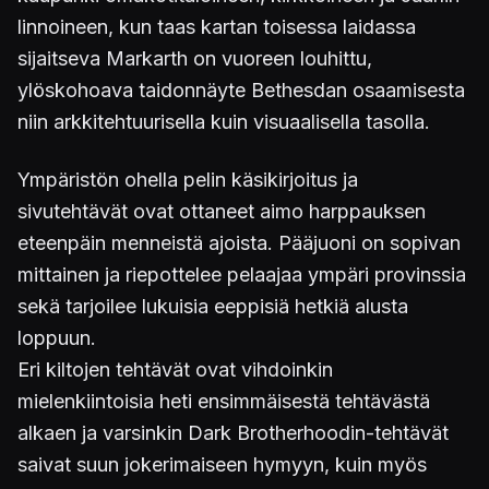
linnoineen, kun taas kartan toisessa laidassa
sijaitseva Markarth on vuoreen louhittu,
ylöskohoava taidonnäyte Bethesdan osaamisesta
niin arkkitehtuurisella kuin visuaalisella tasolla.
Ympäristön ohella pelin käsikirjoitus ja
sivutehtävät ovat ottaneet aimo harppauksen
eteenpäin menneistä ajoista. Pääjuoni on sopivan
mittainen ja riepottelee pelaajaa ympäri provinssia
sekä tarjoilee lukuisia eeppisiä hetkiä alusta
loppuun.
Eri kiltojen tehtävät ovat vihdoinkin
mielenkiintoisia heti ensimmäisestä tehtävästä
alkaen ja varsinkin Dark Brotherhoodin-tehtävät
saivat suun jokerimaiseen hymyyn, kuin myös