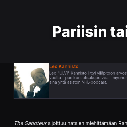
Pariisin ta
Leo Kannisto
Leo "ULVI" Kannisto liittyi ylläpitoon arv
vuotta – pari konsolisukupolvea – myöhem
aina yhtä asiaton NHL-podcast.
The Saboteur
sijoittuu natsien miehittämään Rans