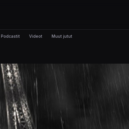
Podcastit
Videot
Muut jutut