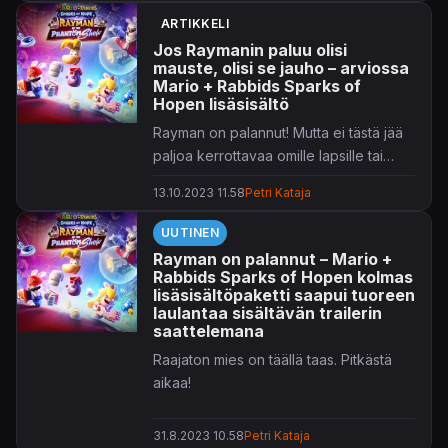
ARTIKKELI
Jos Raymanin paluu olisi
mauste, olisi se jauho – arviossa
Mario + Rabbids Sparks of
Hopen lisäsisältö
Rayman on palannut! Mutta ei tästä jää
paljoa kerrottavaa omille lapsille tai
omien lastenlasten vanhemmille.
13.10.2023 11.58
Petri Kataja
UUTINEN
Rayman on palannut – Mario +
Rabbids Sparks of Hopen kolmas
lisäsisältöpaketti saapui tuoreen
laulantaa sisältävän trailerin
saattelemana
Raajaton mies on täällä taas. Pitkästä
aikaa!
31.8.2023 10.58
Petri Kataja