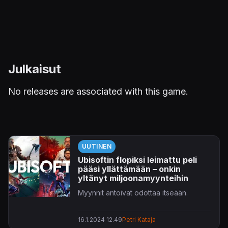
Julkaisut
No releases are associated with this game.
UUTINEN
Ubisoftin flopiksi leimattu peli
pääsi yllättämään – onkin
yltänyt miljoonamyynteihin
Myynnit antoivat odottaa itseään.
16.1.2024 12.49
Petri Kataja