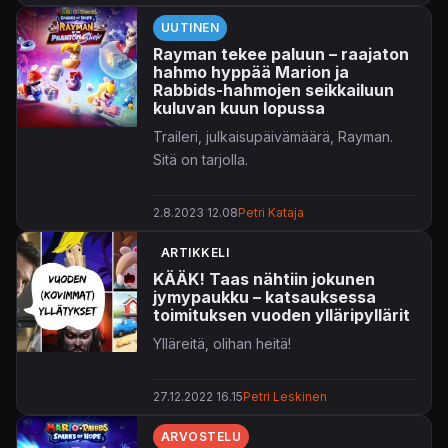
UUTINEN
Rayman tekee paluun – raajaton
hahmo hyppää Marion ja
Rabbids-hahmojen seikkailuun
kuluvan kuun lopussa
Traileri, julkaisupäivämäärä, Rayman.
Sitä on tarjolla.
2.8.2023 12.08
Petri Kataja
ARTIKKELI
KÄÄK! Taas nähtiin jokunen
jymypaukku – katsauksessa
toimituksen vuoden ylläripyllärit
Ylläreitä, olihan heitä!
27.12.2022 16.15
Petri Leskinen
ARVOSTELU