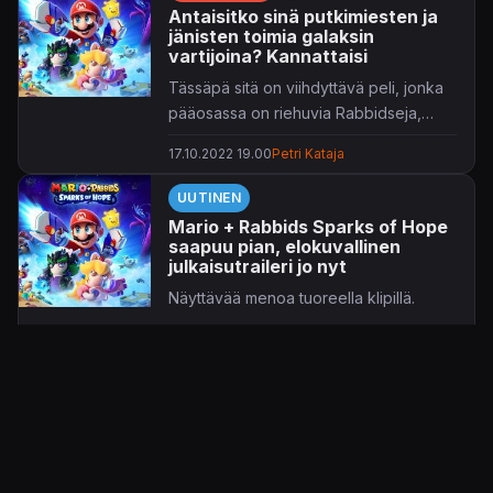
Antaisitko sinä putkimiesten ja
jänisten toimia galaksin
vartijoina? Kannattaisi
Tässäpä sitä on viihdyttävä peli, jonka
pääosassa on riehuvia Rabbidseja,
ihme ja kumma.
17.10.2022 19.00
Petri Kataja
UUTINEN
Mario + Rabbids Sparks of Hope
saapuu pian, elokuvallinen
julkaisutraileri jo nyt
Näyttävää menoa tuoreella klipillä.
10.10.2022 21.23
Petri Kataja
UUTINEN
Ei enää kauaa Marion ja
Rabbids-otusten seikkailuun –
tarinatraileri valottaa tulevia
juonikuvioita