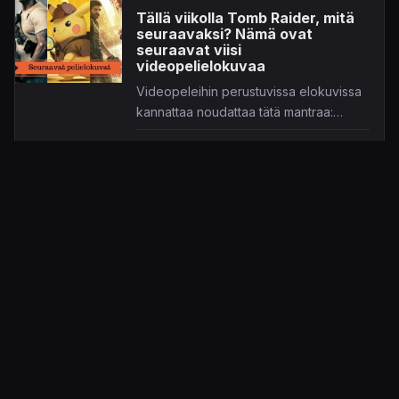
Tällä viikolla Tomb Raider, mitä
seuraavaksi? Nämä ovat
seuraavat viisi
videopelielokuvaa
Videopeleihin perustuvissa elokuvissa
kannattaa noudattaa tätä mantraa:
toivotaan parasta, pelätään pahinta.
15.3.2018 11.00
Petri Kataja
UUTINEN
Maaliskuun Xbox Game Pass -
tulokkaat selvillä – Sea of
Thieves ja Tomb Raider
tarjonnan tähtinä
Xbox Game Passin valikoimaa
myllerretään jälleen maaliskuun alussa.
26.2.2018 19.00
Olli Ouninkorpi
UUTINEN