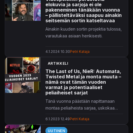
täältä
.
elokuvia ja sarjoja ei ole
pakeneminen tänäkään vuonna
1.7.
– pällisteltäväksi saapuu ainakin
seitsemän sortin katseltavaa
Ainakin kuuden sortin projektia tulossa,
varautukaa asiaan henkisesti.
4.1.2024 10.30
Petri Kataja
ARTIKKELI
The Last of Us, NieR: Automata,
Twisted Metal ja monta muuta –
nämä ovat tämän vuoden
varmat ja potentiaaliset
peliaiheiset sarjat
Tänä vuonna päästään napittamaan
montaa peliaiheista sarjaa, uskokaa
pois.
6.1.2023 12.49
Petri Kataja
UUTINEN