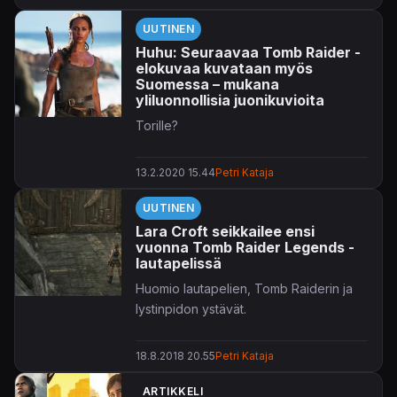
UUTINEN
Huhu: Seuraavaa Tomb Raider -
elokuvaa kuvataan myös
Suomessa – mukana
yliluonnollisia juonikuvioita
Torille?
13.2.2020 15.44
Petri Kataja
UUTINEN
Lara Croft seikkailee ensi
vuonna Tomb Raider Legends -
lautapelissä
Huomio lautapelien, Tomb Raiderin ja
lystinpidon ystävät.
18.8.2018 20.55
Petri Kataja
ARTIKKELI