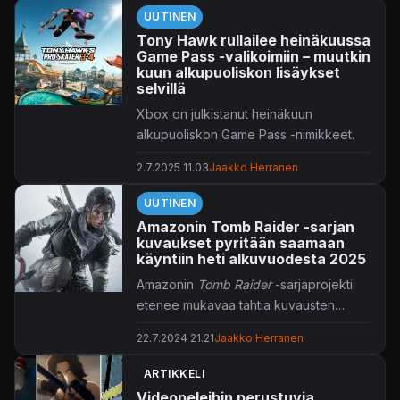
UUTINEN
Tony Hawk rullailee heinäkuussa
Game Pass -valikoimiin – muutkin
kuun alkupuoliskon lisäykset
selvillä
Xbox on julkistanut heinäkuun
alkupuoliskon Game Pass -nimikkeet.
2.7.2025 11.03
Jaakko Herranen
Ehkäpä se odotetuin lisäys on heti
julkaisussaan Game Passiin rullaileva
UUTINEN
Tony Hawk's Pro Skater 3+4
. Lisäksi
Amazonin Tomb Raider -sarjan
mukana on useampiakin nimikkeitä,
kuvaukset pyritään saamaan
jotka sisältyvät jatkossa perustason
käyntiin heti alkuvuodesta 2025
Game Pass Standard -jäsenyyteen.
Amazonin
Tomb Raider
-sarjaprojekti
Valikoimista poistuvat pelitkin on tuttuun
etenee mukavaa tahtia kuvausten
tapaansa listattuna uutisen lopussa.
starttaillessa mahdollisesti jo ensi
Huomaathan myös listaukseen upotetut
22.7.2024 21.21
Jaakko Herranen
vuoden alkupuolella.
arvostelulinkit.
ARTIKKELI
Lisätietoja voi lueskella Xbox Wirestä,
Videopeleihin perustuvia