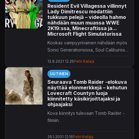
Resident Evil Villagessa villinnyt
Lady Dimitrescu modattiin
tukkuun pelejä – videolla hahmo
nähdään muun muassa WWE
2K19:ssa, Minecraftissa ja...
Microsoft Flight Simulatorissa
Kookas vampyyrinainen nähdään myös
Sonic Generationsissa, Soul Caliburissa,
Rise of the Tomb Raideriin...
12.6.2021 12.25
Petri Kataja
UUTINEN
Seuraava Tomb Raider -elokuva
näyttää elonmerkkejä – kehutun
Lovecraft Countyn luoja
kiinnitetty käsikirjoittajaksi ja
ohjaajaksi
Kova kiinnitys tulevaan Tomb Raider -
filmiin.
26.1.2021 12.16
Petri Kataja