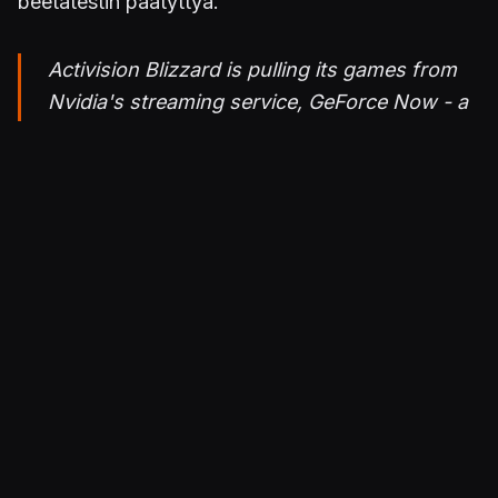
beetatestin päätyttyä.
Activision Blizzard is pulling its games from
Nvidia's streaming service, GeForce Now - a
week after its official launch.
https://t.co/NUyw5gCedE
pic.twitter.com/6IGNHzd18i
— IGN (@IGN)
February 12, 2020
Julkaistu 13.2.2020 11.17
ALUSTAT
PC / Windows
Mac
Android