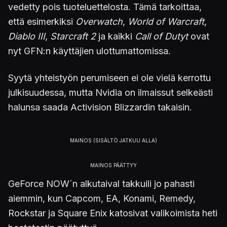
vedetty pois tuoteluettelosta. Tämä tarkoittaa,
että esimerkiksi
Overwatch
,
World of Warcraft
,
Diablo III
,
Starcraft 2
ja kaikki
Call of Dutyt
ovat
nyt GFN:n käyttäjien ulottumattomissa.
Syytä yhteistyön perumiseen ei ole vielä kerrottu
julkisuudessa, mutta Nvidia on ilmaissut selkeästi
halunsa saada Activision Blizzardin takaisin.
GeForce NOW´n alkutaival takkuili jo pahasti
aiemmin, kun Capcom, EA, Konami, Remedy,
Rockstar ja Square Enix katosivat valikoimista heti