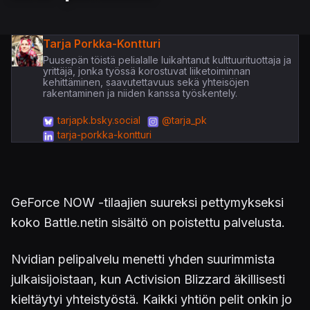
Tarja Porkka-Kontturi
Puusepän töistä pelialalle luikahtanut kulttuurituottaja ja
yrittäjä, jonka työssä korostuvat liiketoiminnan
kehittäminen, saavutettavuus sekä yhteisöjen
rakentaminen ja niiden kanssa työskentely.
tarjapk.bsky.social
@tarja_pk
tarja-porkka-kontturi
GeForce NOW -tilaajien suureksi pettymykseksi
koko Battle.netin sisältö on poistettu palvelusta.
Nvidian pelipalvelu menetti yhden suurimmista
julkaisijoistaan, kun Activision Blizzard äkillisesti
kieltäytyi yhteistyöstä. Kaikki yhtiön pelit onkin jo