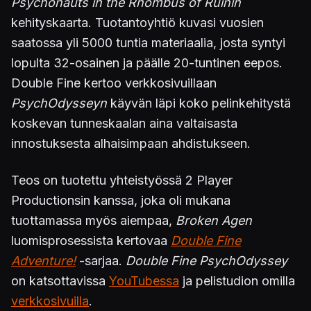
Psychonauts in the Rhombus of Ruinin
kehityskaarta. Tuotantoyhtiö kuvasi vuosien
saatossa yli 5000 tuntia materiaalia, josta syntyi
lopulta 32-osainen ja päälle 20-tuntinen eepos.
Double Fine kertoo verkkosivuillaan
PsychOdysseyn
käyvän läpi koko pelinkehitystä
koskevan tunneskaalan aina valtaisasta
innostuksesta alhaisimpaan ahdistukseen.
Teos on tuotettu yhteistyössä 2 Player
Productionsin kanssa, joka oli mukana
tuottamassa myös aiempaa,
Broken Agen
luomisprosessista kertovaa
Double Fine
Adventure!
-sarjaa.
Double Fine PsychOdyssey
on katsottavissa
YouTubessa
ja pelistudion omilla
verkkosivuilla
.