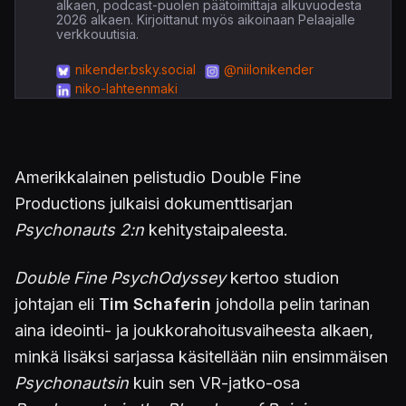
alkaen, podcast-puolen päätoimittaja alkuvuodesta
2026 alkaen. Kirjoittanut myös aikoinaan Pelaajalle
verkkouutisia.
nikender.bsky.social
@niilonikender
niko-lahteenmaki
Amerikkalainen pelistudio Double Fine
Productions julkaisi dokumenttisarjan
Psychonauts 2:n
kehitystaipaleesta.
Double Fine PsychOdyssey
kertoo studion
johtajan eli
Tim Schaferin
johdolla pelin tarinan
aina ideointi- ja joukkorahoitusvaiheesta alkaen,
minkä lisäksi sarjassa käsitellään niin ensimmäisen
Psychonautsin
kuin sen VR-jatko-osa