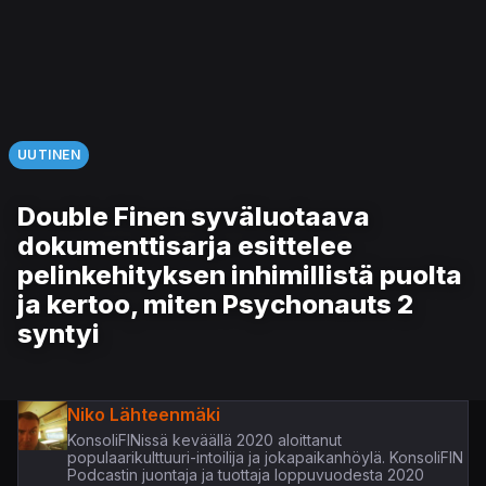
UUTINEN
Double Finen syväluotaava
dokumenttisarja esittelee
pelinkehityksen inhimillistä puolta
ja kertoo, miten Psychonauts 2
syntyi
Niko Lähteenmäki
KonsoliFINissä keväällä 2020 aloittanut
populaarikulttuuri-intoilija ja jokapaikanhöylä. KonsoliFIN
Podcastin juontaja ja tuottaja loppuvuodesta 2020