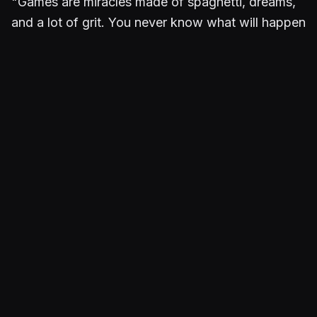
"Games are miracles made of spaghetti, dreams,
and a lot of grit. You never know what will happen
from week to week." – Double Fine Productions
Lisää aiheesta:
Mielikuvituksen vallassa – arvostelussa
Psychonauts (Xbox)