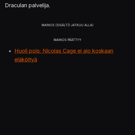
Draculan palvelija.
Huoli pois: Nicolas Cage ei aio koskaan
eläköityä
Julkaistu 7.12.2021 18.13
ALUSTAT
Elokuvat ja tv-sarjat
KÄSITELLYT HENKILÖT
Nicolas Cage