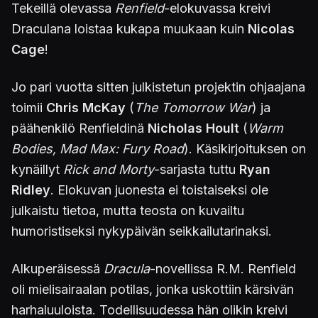
Tekeillä olevassa
Renfield
-elokuvassa kreivi
Draculana loistaa kukapa muukaan kuin
Nicolas
Cage
!
Jo pari vuotta sitten julkistetun projektin ohjaajana
toimii
Chris McKay
(
The Tomorrow War
) ja
päähenkilö Renfieldinä
Nicholas Hoult
(
Warm
Bodies, Mad Max: Fury Road
). Käsikirjoituksen on
kynäillyt
Rick and Morty
-sarjasta tuttu
Ryan
Ridley
. Elokuvan juonesta ei toistaiseksi ole
julkaistu tietoa, mutta teosta on kuvailtu
humoristiseksi nykypäivän seikkailutarinaksi.
Alkuperäisessä
Dracula
-novellissa R.M. Renfield
oli mielisairaalan potilas, jonka uskottiin kärsivän
harhaluuloista. Todellisuudessa hän olikin kreivi