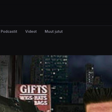
Podcastit
Videot
Muut jutut