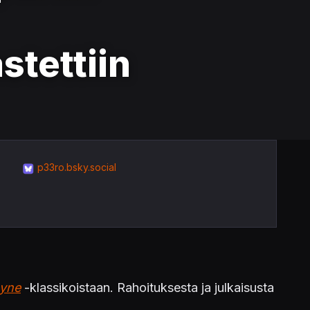
stettiin
p33ro.bsky.social
ayne
-klassikoistaan. Rahoituksesta ja julkaisusta