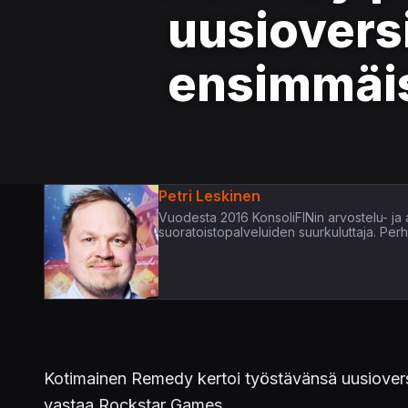
uusiovers
ensimmäis
Petri Leskinen
Vuodesta 2016 KonsoliFINin arvostelu- ja ar
suoratoistopalveluiden suurkuluttaja. Per
Kotimainen Remedy kertoi työstävänsä uusiover
vastaa Rockstar Games.