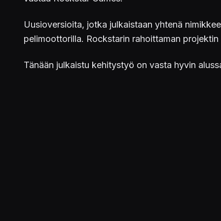
Uusioversioita, jotka julkaistaan yhtenä nimikkee
pelimoottorilla. Rockstarin rahoittaman projekti
Tänään julkaistu kehitystyö on vasta hyvin alussa
We are pleased to announce that we will r
agreement with Rockstar Games.
Read the full press release here:
https://t.