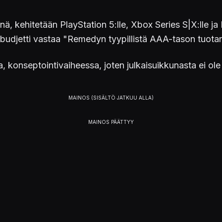
nä, kehitetään PlayStation 5:lle, Xbox Series S|X:lle j
n budjetti vastaa "Remedyn tyypillistä AAA-tason tuota
, konseptointivaiheessa, joten julkaisuikkunasta ei ol
emake the iconic Max Payne and Max Payne 2: The Fal
co/gx9tuH425j