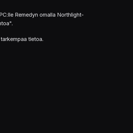
a PC:lle Remedyn omalla Northlight-
ntoa".
e tarkempaa tietoa.
l of Max Payne, in a new development