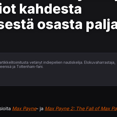
iot kahdesta
estä osasta palja
tikkelitoimitusta vetänyt indiepelien nautiskelija. Elokuvaharrastaja,
heenisä ja Tottenham-fani.
sioita
Max Payne
- ja
Max Payne 2: The Fall of Max P