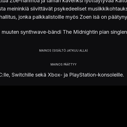
uttua Zoe-hahmoa ja tämän kaveriksi lyöttäytyvää Kait
ista meininkiä siivittävät psykedeeliset musiikkikohtau
hallitus, jonka palkkalistoille myös Zoen isä on päätyny
aan muuten synthwave-bändi The Midnightin pian single
:lle, Switchille sekä Xbox- ja PlayStation-konsoleille.