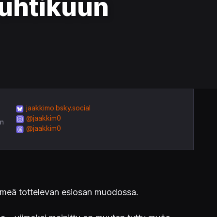
 huhtikuun
jaakkimo.bsky.social
@jaakkim0
in
@jaakkim0
meä tottelevan esiosan muodossa.