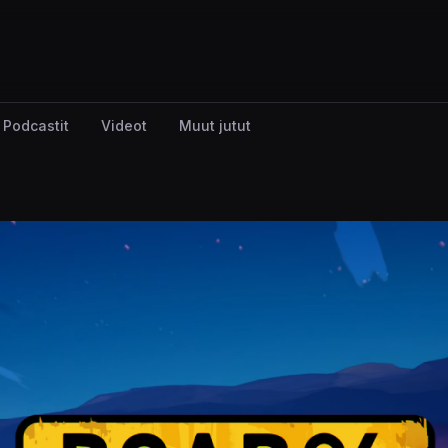
Podcastit
Videot
Muut jutut