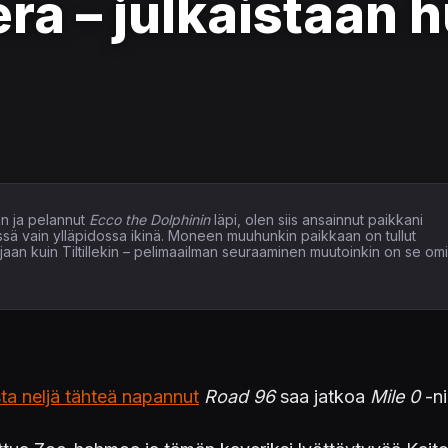
kera – julkaistaan
n ja pelannut
Ecco the Dolphinin
läpi, olen siis ansainnut paikkani
issä vain ylläpidossa ikinä. Moneen muuhunkin paikkaan on tullut
elaajaan kuin Tiltillekin – pelimaailman seuraaminen muutoinkin on se om
ta neljä tähteä napannut
Road 96
saa jatkoa
Mile 0
-ni