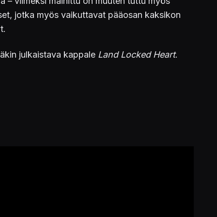
oa – viimeksi mainittu on muuten tuttu myös
kset, jotka myös vaikuttavat pääosan kaksikon
t.
näkin julkaistava kappale
Land Locked Heart
.