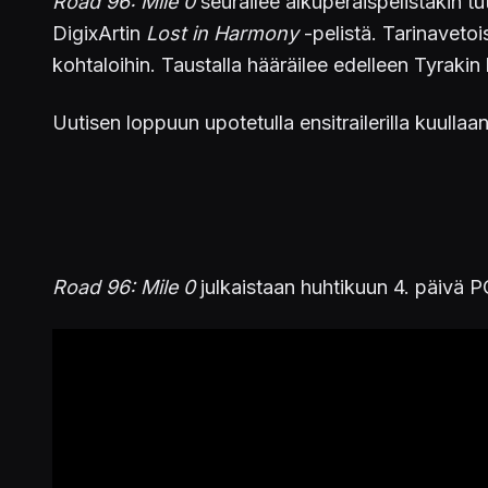
Road 96: Mile 0
seurailee alkuperäispelistäkin t
DigixArtin
Lost in Harmony
-pelistä. Tarinaveto
kohtaloihin. Taustalla hääräilee edelleen Tyrakin 
Uutisen loppuun upotetulla ensitrailerilla kuull
Road 96: Mile 0
julkaistaan huhtikuun 4. päivä PC