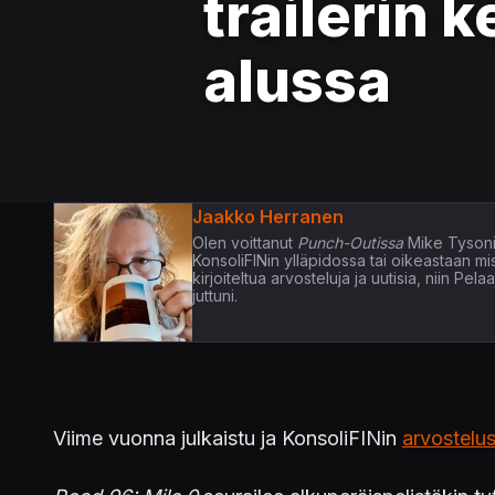
trailerin 
alussa
Jaakko Herranen
Olen voittanut
Punch-Outissa
Mike Tysoni
KonsoliFINin ylläpidossa tai oikeastaan m
kirjoiteltua arvosteluja ja uutisia, niin P
juttuni.
Viime vuonna julkaistu ja KonsoliFINin
arvostelus