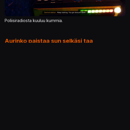
Poliisiradiosta kuuluu kummia.
Aurinko paistaa sun selkäsi taa
Kiintoisa premissi tarvitsee usein tuekseen
mielekästä tekemistä ja miellyttävää estetiikkaa.
Siinä testattu PS5-versio onnistuu, sillä
ruudunpäivitys on tasaista kautta linjan, eikä
bugejakaan ollut jäänyt liiskaamatta. Pelkistetty ja
sarjakuvamainen ulkoasu on varmasti osittain
pakon sanelemaa pienen tekijätiimin vuoksi, mutta
lopputulos toimii. Lämmin värimaailma sopii sekin
tunnelmaan erityisen hyvin.