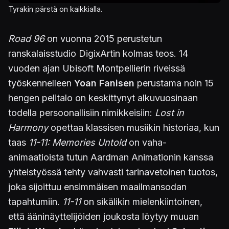
Tyrakin pärstä on kaikkialla.
Road 96
on vuonna 2015 perustetun
ranskalaisstudio DigixArtin kolmas teos. 14
vuoden ajan Ubisoft Montpellierin riveissä
työskennelleen
Yoan Fanisen
perustama noin 15
hengen pelitalo on keskittynyt alkuvuosinaan
todella persoonallisiin nimikkeisiin:
Lost in
Harmony
opettaa klassisen musiikin historiaa, kun
taas
11-11: Memories Untold
on vaha-
animaatioista tutun Aardman Animationin kanssa
yhteistyössä tehty vahvasti tarinavetoinen tuotos,
joka sijoittuu ensimmäisen maailmansodan
tapahtumiin.
11-11
on sikälikin mielenkiintoinen,
että ääninäyttelijöiden joukosta löytyy muuan