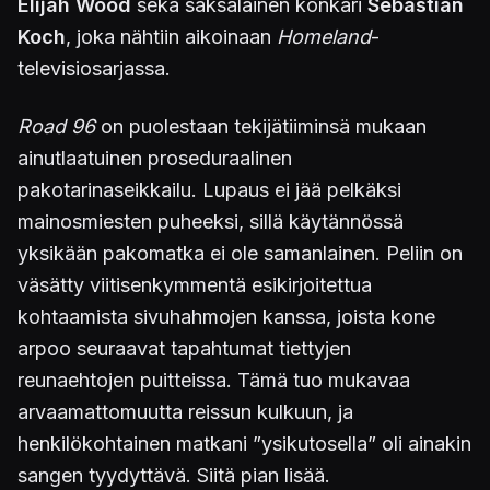
Elijah Wood
sekä saksalainen konkari
Sebastian
Koch
, joka nähtiin aikoinaan
Homeland
-
televisiosarjassa.
Road 96
on puolestaan tekijätiiminsä mukaan
ainutlaatuinen proseduraalinen
pakotarinaseikkailu. Lupaus ei jää pelkäksi
mainosmiesten puheeksi, sillä käytännössä
yksikään pakomatka ei ole samanlainen. Peliin on
väsätty viitisenkymmentä esikirjoitettua
kohtaamista sivuhahmojen kanssa, joista kone
arpoo seuraavat tapahtumat tiettyjen
reunaehtojen puitteissa. Tämä tuo mukavaa
arvaamattomuutta reissun kulkuun, ja
henkilökohtainen matkani ”ysikutosella” oli ainakin
sangen tyydyttävä. Siitä pian lisää.