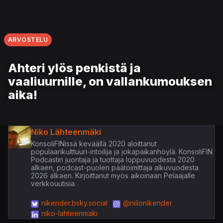
ARVOSTELU
Ahteri ylös penkistä ja
vaaliuurnille, on vallankumouksen
aika!
Niko Lähteenmäki
KonsoliFINissä keväällä 2020 aloittanut
populaarikulttuuri-intoilija ja jokapaikanhöylä. KonsoliFIN
Podcastin juontaja ja tuottaja loppuvuodesta 2020
alkaen, podcast-puolen päätoimittaja alkuvuodesta
2026 alkaen. Kirjoittanut myös aikoinaan Pelaajalle
verkkouutisia.
nikender.bsky.social
@niilonikender
niko-lahteenmaki