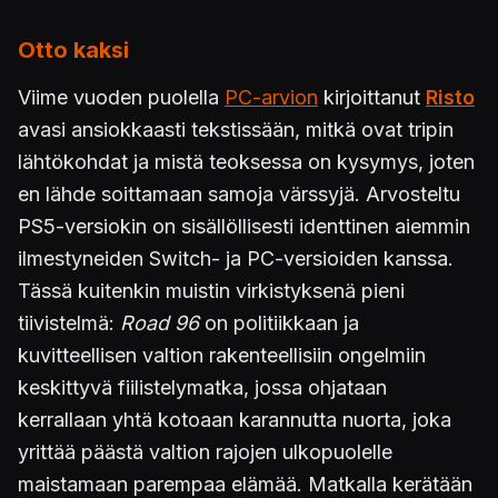
Otto kaksi
Viime vuoden puolella
PC-arvion
kirjoittanut
Risto
avasi ansiokkaasti tekstissään, mitkä ovat tripin
lähtökohdat ja mistä teoksessa on kysymys, joten
en lähde soittamaan samoja värssyjä. Arvosteltu
PS5-versiokin on sisällöllisesti identtinen aiemmin
ilmestyneiden Switch- ja PC-versioiden kanssa.
Tässä kuitenkin muistin virkistyksenä pieni
tiivistelmä:
Road 96
on politiikkaan ja
kuvitteellisen valtion rakenteellisiin ongelmiin
keskittyvä fiilistelymatka, jossa ohjataan
kerrallaan yhtä kotoaan karannutta nuorta, joka
yrittää päästä valtion rajojen ulkopuolelle
maistamaan parempaa elämää. Matkalla kerätään