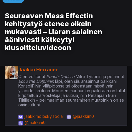
Seuraavan Mass Effectin
kehitystyö etenee oikein
mukavasti – Liaran salainen
ääniviesti kätkeytyi
kiusoitteluvideoon
Jaakko Herranen
Olen voittanut
Punch-Outissa
Mike Tysonin ja pelannut
Ecco the Dolphinin
läpi, olen siis ansainnut paikkani
KonsoliFINin ylläpidossa tai oikeastaan missä vain
ylläpidossa ikinä. Moneen muuhunkin paikkaan on tullut
kirjoiteltua arvosteluja ja uutisia, niin Pelaajaan kuin
Tiltillekin – pelimaailman seuraaminen muutoinkin on se
omin juttuni.
jaakkimo.bsky.social
@jaakkim0
@jaakkim0