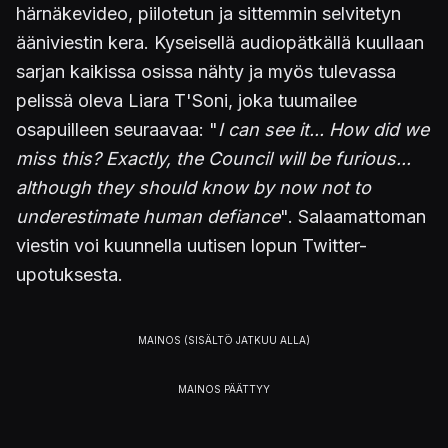
härnäkevideo, piilotetun ja sittemmin selvitetyn
ääniviestin kera. Kyseisellä audiopätkällä kuullaan
sarjan kaikissa osissa nähty ja myös tulevassa
pelissä oleva Liara T'Soni, joka tuumailee
osapuilleen seuraavaa: "
I can see it... How did we
miss this? Exactly, the Council will be furious...
although they should know by now not to
underestimate human defiance
". Salaamattoman
viestin voi kuunnella uutisen lopun Twitter-
upotuksesta.
Seuraavan Mass Effectin alustoista saati