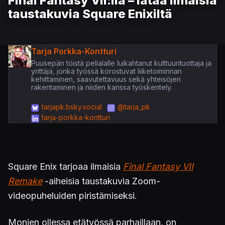
Final Fantasy VII:lla – lataa ilmaisia
taustakuvia Square Enixiltä
Tarja Porkka-Kontturi
Puusepän töistä pelialalle luikahtanut kulttuurituottaja ja
yrittäjä, jonka työssä korostuvat liiketoiminnan
kehittäminen, saavutettavuus sekä yhteisöjen
rakentaminen ja niiden kanssa työskentely.
tarjapk.bsky.social
@tarja_pk
tarja-porkka-kontturi
Square Enix tarjoaa ilmaisia
Final Fantasy VII
Remake
-aiheisia taustakuvia Zoom-
videopuheluiden piristämiseksi.
Monien ollessa etätyössä parhaillaan, on