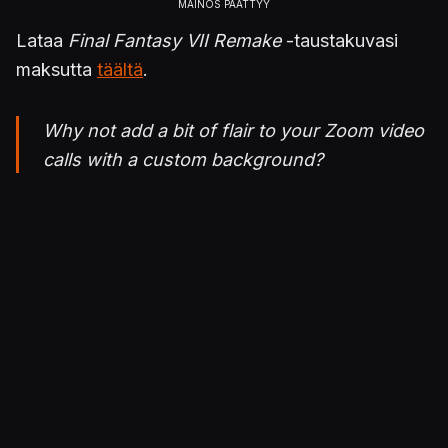
Lataa
Final Fantasy VII Remake
-taustakuvasi
maksutta
täältä
.
Why not add a bit of flair to your Zoom video
calls with a custom background?
Mosey on over to the
#SquareEnix
Blog
where we’ve gathered together a number of
#FinalFantasy
VII Remake designs for you to
use!
#FF7R
?️
https://t.co/EYWAq4jpDR
pic.twitter.com/pRJO51UzTj
— FINAL FANTASY VII REMAKE