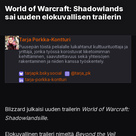
World of Warcraft: Shadowlands
sai uuden elokuvallisen trailerin
Tarja Porkka-Kontturi
Puusepän töistä pelialalle luikahtanut kulttuurituottaja ja
yrittäjä, jonka työssä korostuvat liiketoiminnan
kehittäminen, saavutettavuus sekä yhteisöjen
rakentaminen ja niiden kanssa työskentely.
tarjapk.bsky.social
@tarja_pk
tarja-porkka-kontturi
Blizzard julkaisi uuden trailerin
World of Warcraft:
Shadowlandsille.
Elokuvallinen traileri nimeltä
Beyond the Veil