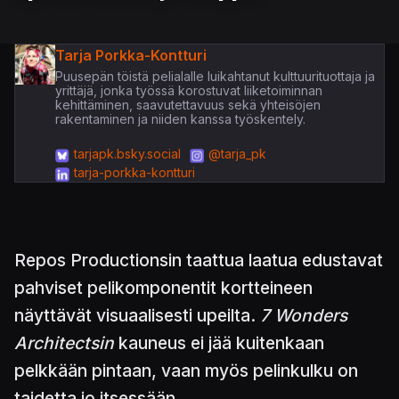
Tarja Porkka-Kontturi
Puusepän töistä pelialalle luikahtanut kulttuurituottaja ja
yrittäjä, jonka työssä korostuvat liiketoiminnan
kehittäminen, saavutettavuus sekä yhteisöjen
rakentaminen ja niiden kanssa työskentely.
tarjapk.bsky.social
@tarja_pk
tarja-porkka-kontturi
Repos Productionsin taattua laatua edustavat
pahviset pelikomponentit kortteineen
näyttävät visuaalisesti upeilta.
7 Wonders
Architectsin
kauneus ei jää kuitenkaan
pelkkään pintaan, vaan myös pelinkulku on
taidetta jo itsessään.