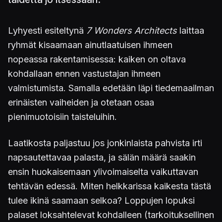
Lyhyesti esiteltynä
7 Wonders Architects
laittaa
ryhmät kisaamaan ainutlaatuisen ihmeen
nopeassa rakentamisessa: kaiken on oltava
kohdallaan ennen vastustajan ihmeen
valmistumista. Samalla edetään läpi tiedemaailman
erinäisten vaiheiden ja otetaan osaa
pienimuotoisiin taisteluihin.
Laatikosta paljastuu jos jonkinlaista pahvista irti
napsautettavaa palasta, ja sälän määrä saakin
ensin huokaisemaan ylivoimaiselta vaikuttavan
tehtävän edessä. Miten helkkarissa kaikesta tästä
tulee ikinä saamaan selkoa? Loppujen lopuksi
palaset loksahtelevat kohdalleen (tarkoituksellinen