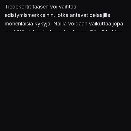
Tiedekortit taasen voi vaihtaa
edistymismerkkeihin, jotka antavat pelaajille
monenlaisia kykyjä. Näillä voidaan vaikuttaa jopa
merkittävästi pelin lopputulokseen. Tässä kohtaa
on taas syytä todeta, ettei itse pelaaminen ole
yhtään niin monimutkaista, miltä se äkkiseltään
kuulostaa.
Kuva