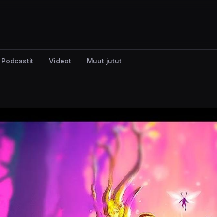
Podcastit
Videot
Muut jutut