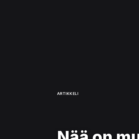
ARTIKKELI
Nää on mun 