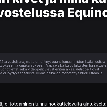
rvostelussa Equin
2014 arvostelijana, mutta on ehtinyt puuhailemaan niiden lisäksi uutisia
a työkseen ja omaksi ilokseen. Vapaa-aika kuluu lukuisten harrastuste
huonot leffat sekä videopelit vievät eniten aikaa. Retropelit ovat
a ei löydykään talosta. Niklas haikailee menetettyä nuoruuttaan ja
ä, ei totoaminen tunnu houkuttelevalta ajatukselta.