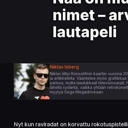
nimet – a
lautapeli
Niklas Isberg
Niklas liittyi Konsolifinin kaartiin vuonna 
ja artikkeleita. Vääntelee myös grafiikka
parissa, mutta laadukkaat televisiosarjat, 
lähellä sydäntä, vaikka yhtään retrokonett
myytyä Sega Megadriveaan.
Nyt kun raviradat on korvattu rokotuspisteill