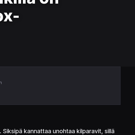
ox-
n
 Siksipä kannattaa unohtaa kilparavit, sillä