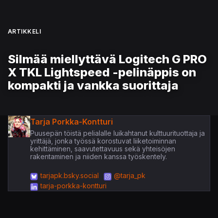
ARTIKKELI
Silmää miellyttävä Logitech G PRO
X TKL Lightspeed -pelinäppis on
kompakti ja vankka suorittaja
Tarja Porkka-Kontturi
Puusepän töistä pelialalle luikahtanut kulttuurituottaja ja
yrittäjä, jonka työssä korostuvat liiketoiminnan
kehittäminen, saavutettavuus sekä yhteisöjen
rakentaminen ja niiden kanssa työskentely.
tarjapk.bsky.social
@tarja_pk
tarja-porkka-kontturi