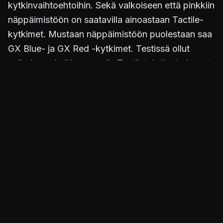
kytkinvaihtoehtoihin. Sekä valkoiseen että pinkkiin
näppäimistöön on saatavilla ainoastaan Tactile-
kytkimet. Mustaan näppäimistöön puolestaan saa
GX Blue- ja GX Red -kytkimet. Testissä ollut
valkoinen yksilö omaa siis Tactilet, jotka tarjoavat
yhtä aikaa napakan sekä pehmeän tuntuman.
Käyttötuntuma on kaiken kaikkiaan lempeä
sormille ja koko käsille.
Näppäimistön pohjassa sijaitsevat pienet jalakset
voi säätää kolmeen eri asentoon, joista korkein
kulma on itselle selkeästi mieluisin. Hiljaisempaan
näppäimistöön tottuneena painallusten äänet
kaikuvat rungosta etenkin aluksi turhan kuuluvasti,
mutta tuohon ASMR-materiaalia olevaan
kolaukseen tottuu huomaamatta yllättävän äkkiä.