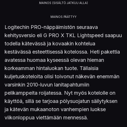
Logitechin PRO-näppäimistön seuraava
kehitysversio eli G PRO X TKL Lightspeed saapuu
todella kätevässä ja kovaakin kohtelua
kestävässä esteettisessä kotelossa. Heti pakettia
avatessa huomaa kyseessä olevan hieman
korkeamman hintaluokan tuote. Tällaisia
kuljetuskoteloita olisi toivonut näkevän enemmän
varsinkin 2010-luvun lanitapahtumiin
pelikamppeita roijatessa. Nyt myös kotelolle on
käyttöä, sillä se tarjoaa pölysuojatun säilytyksen
ja kätevän mukaanoton vanhempien luokse
viikonloppua viettämään mennessä.