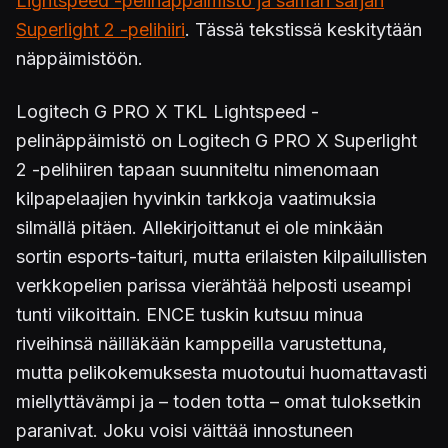
Lightspeed -pelinäppäimistö ja saman sarjan
Superlight 2 -pelihiiri
. Tässä tekstissä keskitytään
näppäimistöön.
Logitech G PRO X TKL Lightspeed -
pelinäppäimistö on Logitech G PRO X Superlight
2 -pelihiiren tapaan suunniteltu nimenomaan
kilpapelaajien hyvinkin tarkkoja vaatimuksia
silmällä pitäen. Allekirjoittanut ei ole minkään
sortin esports-taituri, mutta erilaisten kilpailullisten
verkkopelien parissa vierähtää helposti useampi
tunti viikoittain. ENCE tuskin kutsuu minua
riveihinsä näilläkään kamppeilla varustettuna,
mutta pelikokemuksesta muotoutui huomattavasti
miellyttävämpi ja – toden totta – omat tuloksetkin
paranivat. Joku voisi väittää innostuneen