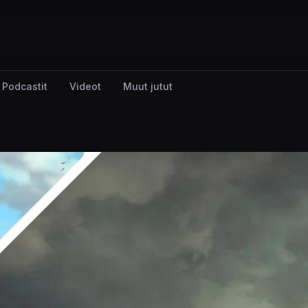
Podcastit
Videot
Muut jutut