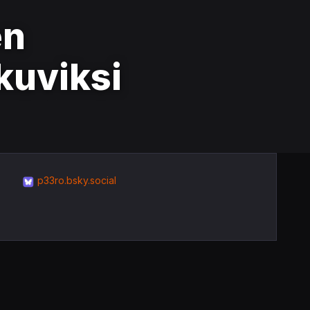
en
okuviksi
p33ro.bsky.social