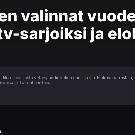
en valinnat vuod
tv-sarjoiksi ja el
tikkelitoimitusta vetänyt indiepelien nautiskelija. Elokuvaharrastaja,
heenisä ja Tottenham-fani.
a.