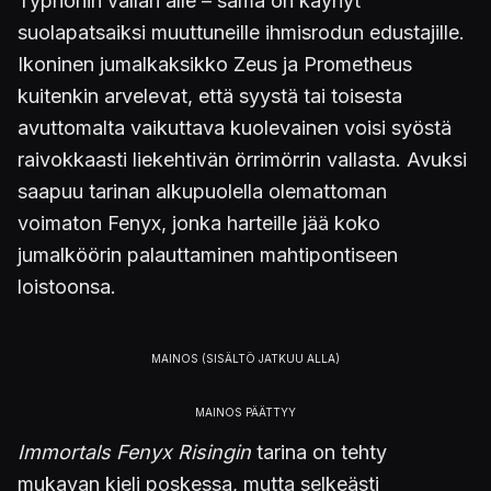
Typhonin vallan alle – sama on käynyt
suolapatsaiksi muuttuneille ihmisrodun edustajille.
Ikoninen jumalkaksikko Zeus ja Prometheus
kuitenkin arvelevat, että syystä tai toisesta
avuttomalta vaikuttava kuolevainen voisi syöstä
raivokkaasti liekehtivän örrimörrin vallasta. Avuksi
saapuu tarinan alkupuolella olemattoman
voimaton Fenyx, jonka harteille jää koko
jumalköörin palauttaminen mahtipontiseen
loistoonsa.
Immortals Fenyx Risingin
tarina on tehty
mukavan kieli poskessa, mutta selkeästi