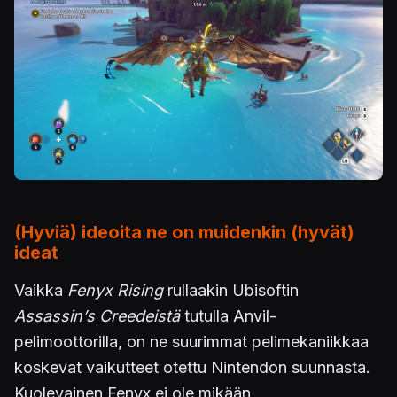
(Hyviä) ideoita ne on muidenkin (hyvät)
ideat
Vaikka
Fenyx Rising
rullaakin Ubisoftin
Assassin’s Creedeistä
tutulla Anvil-
pelimoottorilla, on ne suurimmat pelimekaniikkaa
koskevat vaikutteet otettu Nintendon suunnasta.
Kuolevainen Fenyx ei ole mikään