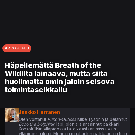
ARVOSTELU
Häpeilemättä Breath of the
Wildilta lainaava, mutta siitä
huolimatta omin jaloin seisova
toimintaseikkailu
Jaakko Herranen
Olen voittanut
Punch-Outissa
Mike Tysonin ja pelannut
Ecco the Dolphinin
läpi, olen siis ansainnut paikkani
KonsoliFINin ylläpidossa tai oikeastaan missä vain
ylläpidossa ikinä. Moneen muuhunkin paikkaan on tullut