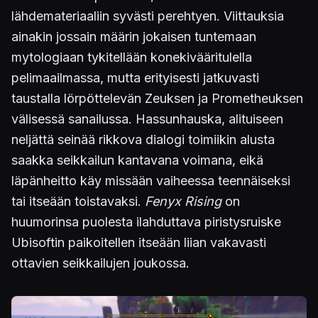
lähdemateriaaliin syvästi perehtyen. Viittauksia
ainakin jossain määrin jokaisen tuntemaan
mytologiaan tykitellään konekivääritulella
pelimaailmassa, mutta erityisesti jatkuvasti
taustalla lörpöttelevän Zeuksen ja Prometheuksen
välisessä sanailussa. Hassunhauska, alituiseen
neljättä seinää rikkova dialogi toimiikin alusta
saakka seikkailun kantavana voimana, eikä
läpänheitto käy missään vaiheessa teennäiseksi
tai itseään toistavaksi.
Fenyx Rising
on
huumorinsa puolesta ilahduttava piristysruiske
Ubisoftin paikoitellen itseään liian vakavasti
ottavien seikkailujen joukossa.