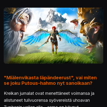
"Miälenvikasta läpändeerust", vai miten
se joku Putous-hahmo nyt sanoikaan?
Kreikan jumalat ovat menettäneet voimansa ja
alistuneet tulivuorensa syövereistä uhoavan