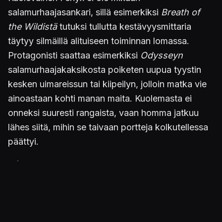
salamurhaajasankari, sillä esimerkiksi
Breath of
the Wildistä
tutuksi tullutta kestävyysmittaria
täytyy silmäillä alituiseen toiminnan lomassa.
Protagonisti saattaa esimerkiksi
Odysseyn
salamurhaajakaksikosta poiketen uupua tyystin
kesken uimareissun tai kiipeilyn, jolloin matka vie
ainoastaan kohti manan maita. Kuolemasta ei
onneksi suuresti rangaista, vaan homma jatkuu
lähes siitä, mihin se taivaan portteja kolkutellessa
päättyi.
Vaikka peli näyttää lapsenmieliseltä
huumoripläjäykseltä, ei se päästä
pelaajaa missään mielessä helpolla.