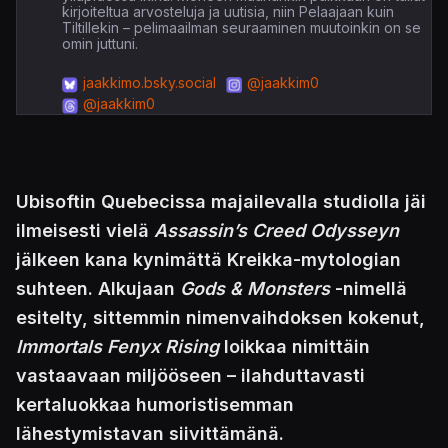
kirjoiteltua arvosteluja ja uutisia, niin Pelaajaan kuin
Tiltillekin – pelimaailman seuraaminen muutoinkin on se
omin juttuni.
jaakkimo.bsky.social
@jaakkim0
@jaakkim0
Ubisoftin Quebecissa majailevalla studiolla jäi
ilmeisesti vielä
Assassin’s Creed Odysseyn
jälkeen kana kynimättä Kreikka-mytologian
suhteen. Alkujaan
Gods & Monsters
-nimellä
esitelty, sittemmin nimenvaihdoksen kokenut,
Immortals Fenyx Rising
loikkaa nimittäin
vastaavaan miljööseen – ilahduttavasti
kertaluokkaa humoristisemman
lähestymistavan siivittämänä.