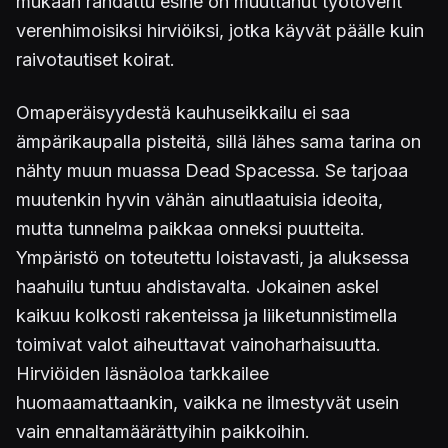
mukaan rahdattu esine on muuttanut työtoverit
verenhimoisiksi hirviöiksi, jotka käyvät päälle kuin
raivotautiset koirat.
Omaperäisyydestä kauhuseikkailu ei saa
ämpärikaupalla pisteitä, sillä lähes sama tarina on
nähty muun muassa Dead Spacessa. Se tarjoaa
muutenkin hyvin vähän ainutlaatuisia ideoita,
mutta tunnelma paikkaa onneksi puutteita.
Ympäristö on toteutettu loistavasti, ja aluksessa
haahuilu tuntuu ahdistavalta. Jokainen askel
kaikuu kolkosti rakenteissa ja liiketunnistimella
toimivat valot aiheuttavat vainoharhaisuutta.
Hirviöiden läsnäoloa tarkkailee
huomaamattaankin, vaikka ne ilmestyvät usein
vain ennaltamäärättyihin paikkoihin.