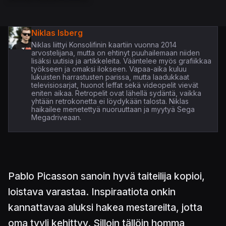
Niklas Isberg
Niklas liittyi Konsolifinin kaartiin vuonna 2014
arvostelijana, mutta on ehtinyt puuhailemaan niiden
lisäksi uutisia ja artikkeleita. Vääntelee myös grafiikkaa
työkseen ja omaksi ilokseen. Vapaa-aika kuluu
lukuisten harrastusten parissa, mutta laadukkaat
televisiosarjat, huonot leffat sekä videopelit vievät
eniten aikaa. Retropelit ovat lähellä sydäntä, vaikka
yhtään retrokonetta ei löydykään talosta. Niklas
haikailee menetettyä nuoruuttaan ja myytyä Sega
Megadriveaan.
Pablo Picasson sanoin hyvä taiteilija kopioi,
loistava varastaa. Inspiraatiota onkin
kannattavaa aluksi hakea mestareilta, jotta
oma tyyli kehittyy. Silloin tällöin homma