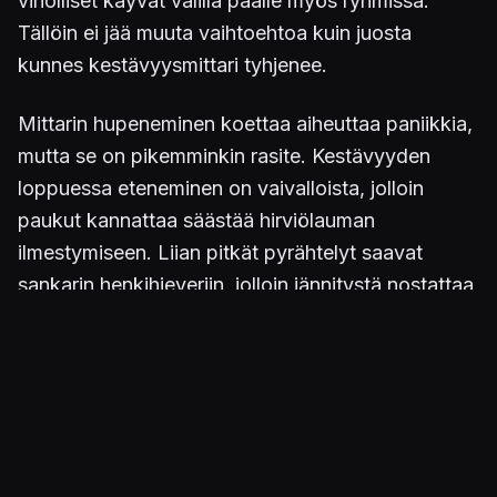
viholliset käyvät välillä päälle myös ryhmissä.
Tällöin ei jää muuta vaihtoehtoa kuin juosta
kunnes kestävyysmittari tyhjenee.
Mittarin hupeneminen koettaa aiheuttaa paniikkia,
mutta se on pikemminkin rasite. Kestävyyden
loppuessa eteneminen on vaivalloista, jolloin
paukut kannattaa säästää hirviölauman
ilmestymiseen. Liian pitkät pyrähtelyt saavat
sankarin henkihieveriin, jolloin jännitystä nostattaa
vain voimien hidas palautuminen. Monsterien
näyttäytyessä juokseminen on oikeastaan ainoa
vaihtoehto.
Onneksi Galenilla on käytössään muitakin aseita
kuin lähitaisteluun tarkoitettu jakoavain. Pistooli