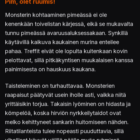
Pim, olet ruumis!
Monsterin kohtaaminen pimeässä ei ole
kenenkään toivelistan kärjessä, eikä se mukavalta
tunnu pimeässä avaruusaluksessakaan. Synkillä
käytävillä kaikuva kaukainen murina enteilee
pahaa. Treffit eivät ole lopulta kuitenkaan kovin
pelottavat, sillä pitkäkyntisen muukalaisen kanssa
painimisesta on hauskuus kaukana.
Taisteleminen on turhauttavaa. Monsterien
raapaisut päätyvät usein iholle asti, vaikka niitä
yrittäisikin torjua. Takaisin lyöminen on hidasta ja
kömpelöä, koska hirviön nyrkkeilytaidot ovat
melko kehittyneet sankarin huitomiseen nähden.
Riitatilanteista tulee nopeasti puuduttavia, sillä