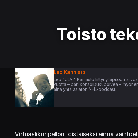
Toisto te
Leo Kannisto
Leo "ULVI" Kannisto liittyi ylläpitoon arv
vuotta – pari konsolisukupolvea – myöhem
aina yhtä asiaton NHL-podcast.
Virtuaalikoripallon toistaiseksi ainoa vaihtoe