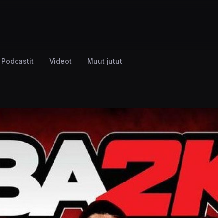
Podcastit
Videot
Muut jutut