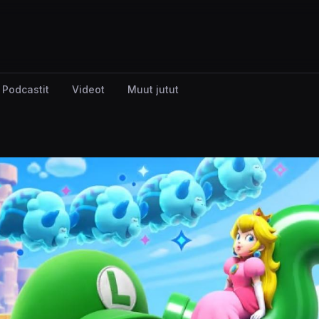
Podcastit
Videot
Muut jutut