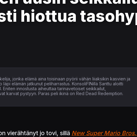
sti hiottua tasoh
elija, jonka elämä aina toisinaan pyörii vähän liiaksikin kasvien ja
läpi elämän jatkunut peliharrastus. KonsoliFINillä Santtu aloitti
. Eniten innostusta aiheuttaa tarinavetoiset seikkailut,
tavat karvat pystyyn. Paras peli ikinä on Red Dead Redemption.
 vierähtänyt jo tovi, sillä
New Super Mario Bros.