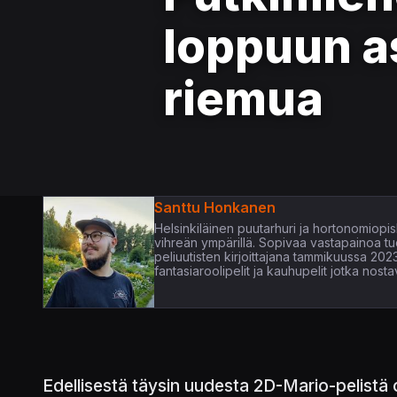
loppuun a
riemua
Santtu Honkanen
Helsinkiläinen puutarhuri ja hortonomiopisk
vihreän ympärillä. Sopivaa vastapainoa tuo 
peliuutisten kirjoittajana tammikuussa 2023
fantasiaroolipelit ja kauhupelit jotka nos
Edellisestä täysin uudesta 2D-Mario-pelistä on