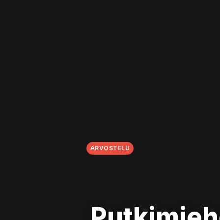
ARVOSTELU
Putkimieh