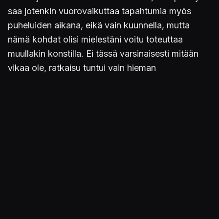
saa jotenkin vuorovaikuttaa tapahtumia myös
puheluiden aikana, eikä vain kuunnella, mutta
nämä kohdat olisi mielestäni voitu toteuttaa
muullakin konstilla. Ei tässä varsinaisesti mitään
vikaa ole, ratkaisu tuntui vain hieman
kummalliselta. Sukellusveneestä löytyy tosiaan
myös oma musiikkisoitin, soittolistana rentoja
kappaleita eri artisteilta, joita saa vaihdella miten
tykkää.
Ulkoasu ja äänimaailma
Äänet tuntuvat hieman toispuoleisia. Kuten
aiemmin sanottu, yhteistyökumppaneiden
välittämät eväveikkojen lauluäänet ovat loistavia,