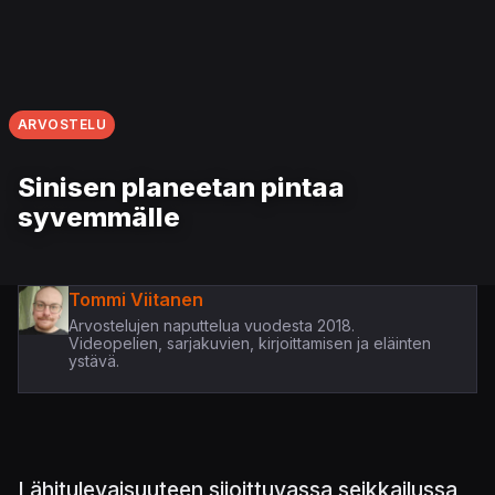
ARVOSTELU
Sinisen planeetan pintaa
syvemmälle
Tommi Viitanen
Arvostelujen naputtelua vuodesta 2018.
Videopelien, sarjakuvien, kirjoittamisen ja eläinten
ystävä.
Lähitulevaisuuteen sijoittuvassa seikkailussa