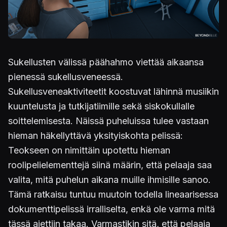
Sukellusten välissä päähahmo viettää aikaansa
pienessä sukellusveneessä.
Sukellusveneaktiviteetit koostuvat lähinnä musiikin
kuuntelusta ja tutkijatiimille sekä siskokullalle
soittelemisesta. Näissä puheluissa tulee vastaan
hieman häkellyttävä yksityiskohta pelissä:
Teokseen on nimittäin upotettu hieman
roolipelielementtejä siinä määrin, että pelaaja saa
valita, mitä puhelun aikana muille ihmisille sanoo.
Tämä ratkaisu tuntuu muutoin todella lineaarisessa
dokumenttipelissä irralliselta, enkä ole varma mitä
tässä ajettiin takaa. Varmastikin sitä, että pelaaja