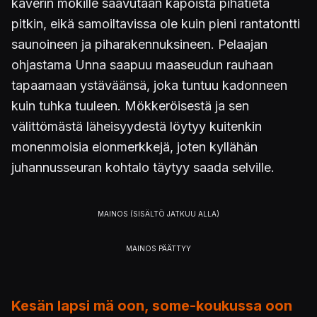
kaverin mökille saavutaan kapoista pihatietä
pitkin, eikä samoiltavissa ole kuin pieni rantatontti
saunoineen ja piharakennuksineen. Pelaajan
ohjastama Unna saapuu maaseudun rauhaan
tapaamaan ystäväänsä, joka tuntuu kadonneen
kuin tuhka tuuleen. Mökkeröisestä ja sen
välittömästä läheisyydestä löytyy kuitenkin
monenmoisia elonmerkkejä, joten kyllähän
juhannusseuran kohtalo täytyy saada selville.
Kesän lapsi mä oon, some-koukussa oon