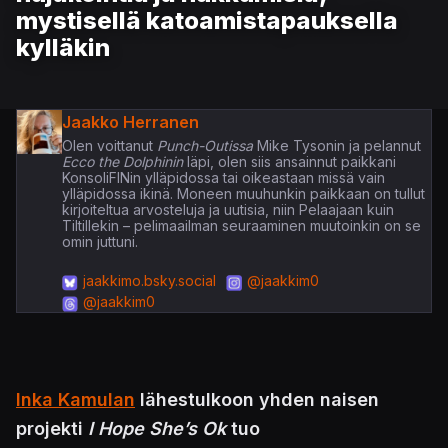
mystisellä katoamistapauksella
kylläkin
Jaakko Herranen
Olen voittanut
Punch-Outissa
Mike Tysonin ja pelannut
Ecco the Dolphinin
läpi, olen siis ansainnut paikkani
KonsoliFINin ylläpidossa tai oikeastaan missä vain
ylläpidossa ikinä. Moneen muuhunkin paikkaan on tullut
kirjoiteltua arvosteluja ja uutisia, niin Pelaajaan kuin
Tiltillekin – pelimaailman seuraaminen muutoinkin on se
omin juttuni.
jaakkimo.bsky.social
@jaakkim0
@jaakkim0
Inka Kamulan
lähestulkoon yhden naisen
projekti
I Hope She’s Ok
tuo