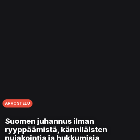
ARVOSTELU
Suomen juhannus ilman
ryyppäämistä, känniläisten
nujakointia ja hukkumisia,