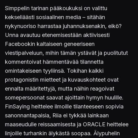
Simppelin tarinan pääkoukuksi on valittu
kekseliäästi sosiaalinen media – sitähän
nykynuoriso harrastaa juhannuksenakin, eikö?
Unna avautuu etenemisestään aktiivisesti
Facebookin kaltaiseen geneeriseen
viestipalveluun, mihin tämän ystävät ja puolitutut
kommentoivat hämmentävää tilannetta
omintakeiseen tyyliinsä. Tokihan kaikki
protagonistin mietteet ja kuvauskohteet ovat
ennalta määritettyjä, mutta näihin reagoivat
somepersoonat saavat ajoittain hymyn huulille.
FinSaying heittelee ilmoille tilanteeseen sopivia
sanonnantapaisia, Riia ei tykkää lainkaan
maaseudulle reissaamisesta ja ORACLE heittelee
linjoille turhankin älykästä soopaa. Älypuhelin