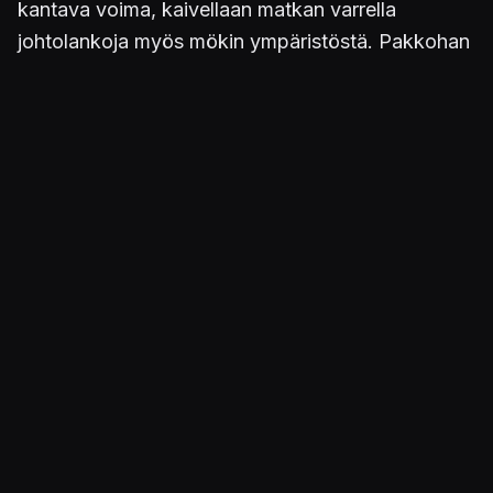
kantava voima, kaivellaan matkan varrella
johtolankoja myös mökin ympäristöstä. Pakkohan
se Kaisan kohtalo on selvittää vaikka sitten tämän
päiväkirjaa lukemalla – siitäkin tosin naljaillaan heti
perään ärsyttävästi somen puolella. Eteneminen
on lineaarista, eikä tarinaa saa solmuun tekemällä
asioita mielivaltaisessa järjestyksessä.
Suoraviivaisuus ei haittaa lainkaan, onhan
tunteroisen elämästä lohkaiseva kokonaisuus
suunniteltukin koettavaksi luotisuorasti ja yhdeltä
istumalta.
Juhannustaikoja, onko niitä?
Tarinan pienimuotoisuus ei anna eväitä järin
kompleksisille pelimekaniikoille, eikä ole