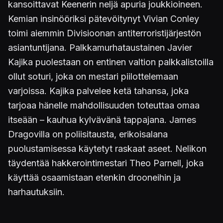
kansoittavat Keenerin neljä apuria joukkioineen.
Kemian insinööriksi pätevöitynyt Vivian Conley
toimi aiemmin Divisioonan antiterroristijärjestön
asiantuntijana. Palkkamurhataustainen Javier
Kajika puolestaan on entinen valtion palkkalistoilla
ollut soturi, joka on mestari piilottelemaan
varjoissa. Kajika palvelee ketä tahansa, joka
tarjoaa hänelle mahdollisuuden toteuttaa omaa
itseään – kauhua kylvävänä tappajana. James
Dragovilla on poliisitausta, erikoisalana
puolustamisessa käytetyt raskaat aseet. Nelikon
täydentää hakkerointimestari Theo Parnell, joka
käyttää osaamistaan etenkin drooneihin ja
harhautuksiin.