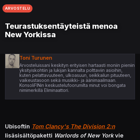
ARVOSTELU
Teurastuksentäyteistä menoa
New Yorkissa
Toni Turunen
Arvosteluissani keskityn erityisen hartaasti moniin pieniin
yksityiskohtiin ja lukijan kannalta polttaviin asioihin,
kuten pelattavuuteen, ulkoasuun, seikkailun pituuteen,
vaikeustasoon sekä musiikki- ja äänimaailmaan.
KonsoliFINin keskustelufoorumilta minut voi bongata
nimimerkillä Eliminaattori.
Ubisoftin
Tom Clancy's The Division 2:n
lisäsisältöpaketti
Warlords of New York
vie