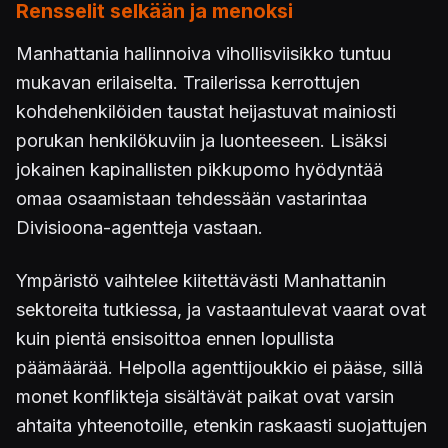
Rensselit selkään ja menoksi
Manhattania hallinnoiva vihollisviisikko tuntuu
mukavan erilaiselta. Trailerissa kerrottujen
kohdehenkilöiden taustat heijastuvat mainiosti
porukan henkilökuviin ja luonteeseen. Lisäksi
jokainen kapinallisten pikkupomo hyödyntää
omaa osaamistaan tehdessään vastarintaa
Divisioona-agentteja vastaan.
Ympäristö vaihtelee kiitettävästi Manhattanin
sektoreita tutkiessa, ja vastaantulevat vaarat ovat
kuin pientä ensisoittoa ennen lopullista
päämäärää. Helpolla agenttijoukkio ei pääse, sillä
monet konflikteja sisältävät paikat ovat varsin
ahtaita yhteenotoille, etenkin raskaasti suojattujen