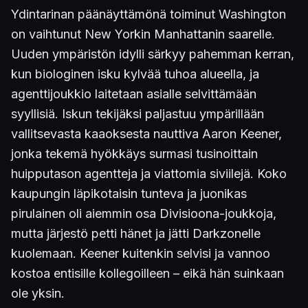
Ydintarinan päänäyttämönä toiminut Washington
on vaihtunut New Yorkin Manhattanin saarelle.
Uuden ympäristön idylli särkyy pahemman kerran,
kun biologinen isku kylvää tuhoa alueella, ja
agenttijoukkio laitetaan asialle selvittämään
syyllisiä. Iskun tekijäksi paljastuu ympärillään
vallitsevasta kaaoksesta nauttiva Aaron Keener,
jonka tekemä hyökkäys surmasi tusinoittain
huipputason agentteja ja viattomia siviilejä. Koko
kaupungin läpikotaisin tunteva ja juonikas
pirulainen oli aiemmin osa Divisioona-joukkoja,
mutta järjestö petti hänet ja jätti Darkzonelle
kuolemaan. Keener kuitenkin selvisi ja vannoo
kostoa entisille kollegoilleen – eikä hän suinkaan
ole yksin.