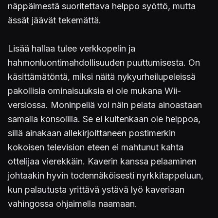
näppäimestä suoritettava helppo syöttö, mutta
ässät jäävät tekemättä.
Lisää hallaa tulee verkkopelin ja
hahmonluontimahdollisuuden puuttumisesta. On
käsittämätöntä, miksi näitä nykyurheilupeleissä
pakollisia ominaisuuksia ei ole mukana Wii-
versiossa. Moninpeliä voi näin pelata ainoastaan
samalla konsolilla. Se ei kuitenkaan ole helppoa,
sillä ainakaan allekirjoittaneen postimerkin
kokoisen television eteen ei mahtunut kahta
ottelijaa vierekkäin. Kaverin kanssa pelaaminen
johtaakin hyvin todennäköisesti nyrkkitappeluun,
kun palautusta yrittävä ystävä lyö kaveriaan
vahingossa ohjaimella naamaan.