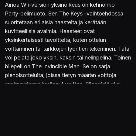
Ainoa Wii-version yksinoikeus on kehnohko
Party-pelimuoto. Sen The Keys -vaihtoehdossa
suoritetaan erilaisia haasteita ja kerätään
kuvitteellisia avaimia. Haasteet ovat
yksinkertaisesti tavoitteita, kuten ottelun
voittaminen tai tarkkojen lyöntien tekeminen. Tätä
voi pelata joko yksin, kaksin tai nelinpelinä. Toinen
bilepeli on The Invincible Man. Se on sarja
pienoisotteluita, joissa tietyn määrän voittoja
ensimmäisenä kerännyt voittaa. Bilepelejä olisi
voinut olla enemmänkin, kuten esimerkiksi
mainioissa
Virtua Tennis
-peleissä. Tekijät ovat
valitettavasti menneet jälleen aidan matalimmasta
kohdasta.