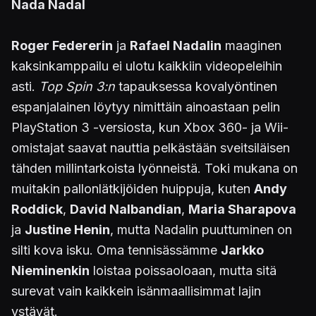
Nada Nadal
Roger Federerin
ja
Rafael Nadalin
maaginen
kaksinkamppailu ei ulotu kaikkiin videopeleihin
asti.
Top Spin 3:n
tapauksessa kovalyöntinen
espanjalainen löytyy nimittäin ainoastaan pelin
PlayStation 3 -versiosta, kun Xbox 360- ja Wii-
omistajat saavat nauttia pelkästään sveitsiläisen
tähden millintarkoista lyönneistä. Toki mukana on
muitakin pallonlätkijöiden huippuja, kuten
Andy
Roddick
,
David Nalbandian
,
Maria Sharapova
ja
Justine Henin
, mutta Nadalin puuttuminen on
silti kova isku. Oma tennisässämme
Jarkko
Nieminenkin
loistaa poissaoloaan, mutta sitä
surevat vain kaikkein isänmaallisimmat lajin
ystävät.