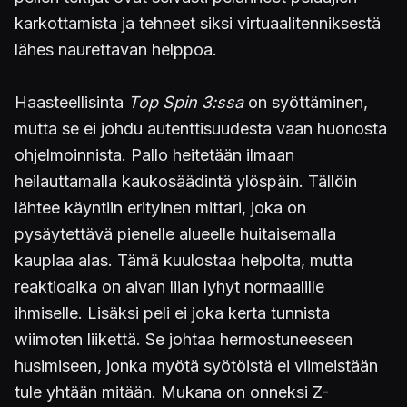
karkottamista ja tehneet siksi virtuaalitenniksestä
lähes naurettavan helppoa.
Haasteellisinta
Top Spin 3:ssa
on syöttäminen,
mutta se ei johdu autenttisuudesta vaan huonosta
ohjelmoinnista. Pallo heitetään ilmaan
heilauttamalla kaukosäädintä ylöspäin. Tällöin
lähtee käyntiin erityinen mittari, joka on
pysäytettävä pienelle alueelle huitaisemalla
kauplaa alas. Tämä kuulostaa helpolta, mutta
reaktioaika on aivan liian lyhyt normaalille
ihmiselle. Lisäksi peli ei joka kerta tunnista
wiimoten liikettä. Se johtaa hermostuneeseen
husimiseen, jonka myötä syötöistä ei viimeistään
tule yhtään mitään. Mukana on onneksi Z-