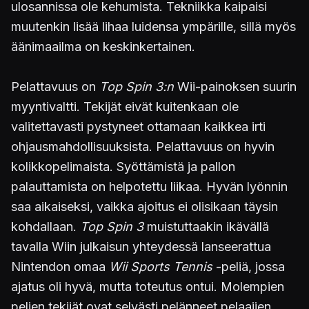
ulosannissa ole kehumista. Tekniikka kaipaisi
muutenkin lisää lihaa luidensa ympärille, sillä myös
äänimaailma on keskinkertainen.
Pelattavuus on
Top Spin 3:n
Wii-painoksen suurin
myyntivaltti. Tekijät eivät kuitenkaan ole
valitettavasti pystyneet ottamaan kaikkea irti
ohjausmahdollisuuksista. Pelattavuus on hyvin
kolikkopelimaista. Syöttämistä ja pallon
palauttamista on helpotettu liikaa. Hyvän lyönnin
saa aikaiseksi, vaikka ajoitus ei olisikaan täysin
kohdallaan.
Top Spin 3
muistuttaakin ikävällä
tavalla Wiin julkaisun yhteydessä lanseerattua
Nintendon omaa
Wii Sports Tennis
-peliä, jossa
ajatus oli hyvä, mutta toteutus ontui. Molempien
pelien tekijät ovat selvästi pelänneet pelaajien