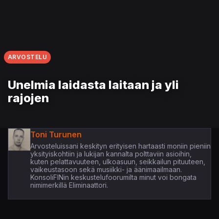
ARVOSTELU
Unelmia laidasta laitaan ja yli
rajojen
Toni Turunen
Arvosteluissani keskityn erityisen hartaasti moniin pieniin
yksityiskohtiin ja lukijan kannalta polttaviin asioihin,
kuten pelattavuuteen, ulkoasuun, seikkailun pituuteen,
vaikeustasoon sekä musiikki- ja äänimaailmaan.
KonsoliFINin keskustelufoorumilta minut voi bongata
nimimerkillä Eliminaattori.