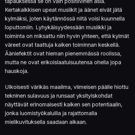
tapauksessa se on vain positiivinen asia.
Kertakaikkisen upeat musiikit ja äänet eivät jätä
kylmäksi, joten käytännössä niitä voisi kuunnella
loputtomiin. Lyhykäisyydessään musiikki ja
toiminta on miksattu niin hyvin yhteen, että kylmät
väreet ovat taattuja kaiken toiminnan keskellä.
Ääniefektit ovat hieman pienemmässä roolissa,
mutta ne ovat erikoislaatuisuutensa ohella jopa
hauskoja.
Ulkoisesti värikäs maailma, viimeisen päälle hiottu
tekninen sulavuus ja runsaat yksityiskohdat
näyttävät erinomaisesti kaiken sen potentiaalin,
jonka luomistyökaluilla ja rajattomalla
mielikuvituksella saadaan aikaan.