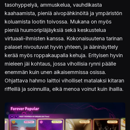
tasohyppelyä, ammuskelua, vauhdikasta
kaahaamista, pieniä aivopähkinöitä ja ympäristön
koluamista lootin toivossa. Mukana on myös
pieniä huumoripläjäyksiä sekä keskustelua
virtuaali-ihmisten kanssa. Kokonaisuutena tarinan
palaset nivoutuvat hyvin yhteen, ja ääninäyttely
kerää myös roppakaupalla kehuja. Erityisen hyvin
mieleen jäi kohtaus, jossa vihollisia rynni päälle
enemmän kuin unen aikaisemmissa osissa.
Ohjattava hahmo laittoi viholliset matalaksi kitaran
riffeillä ja soinnuilla, eikä menoa voinut kuin ihailla.
Kuva