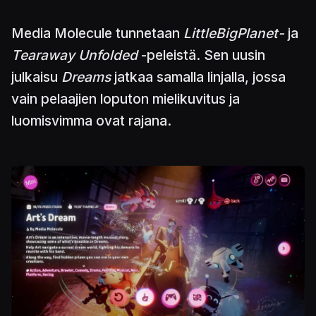
Media Molecule tunnetaan
LittleBigPlanet-
ja
Tearaway Unfolded
-peleistä. Sen uusin
julkaisu
Dreams
jatkaa samalla linjalla, jossa
vain pelaajien loputon mielikuvitus ja
luomisvimma ovat rajana.
Kuva