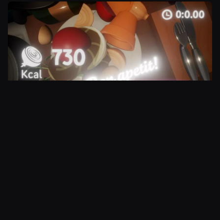
Kuva
Luomisvimmaisten paratiisi
Ihmiset pystyivät jo
Dreamsin
beeta-vaiheen
aikana luomaan peliin oman mielikuvituksensa
tuotteita. Lopputulosten määrää ei voi kuin
ihmetellä, sillä alkuvalikon kätevällä hakukoneella