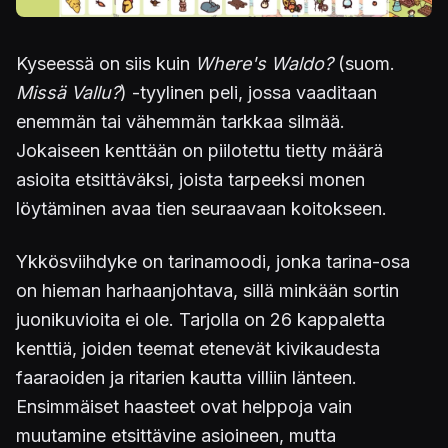
Kyseessä on siis kuin
Where's
Waldo?
(suom.
Missä
Vallu?
) -tyylinen peli, jossa vaaditaan
enemmän tai vähemmän tarkkaa silmää.
Jokaiseen kenttään on piilotettu tietty määrä
asioita etsittäväksi, joista tarpeeksi monen
löytäminen avaa tien seuraavaan koitokseen.
Ykkösviihdyke on tarinamoodi, jonka tarina-osa
on hieman harhaanjohtava, sillä minkään sortin
juonikuvioita ei ole. Tarjolla on 26 kappaletta
kenttiä, joiden teemat etenevät kivikaudesta
faaraoiden ja ritarien kautta villiin länteen.
Ensimmäiset haasteet ovat helppoja vain
muutamine etsittävine asioineen, mutta