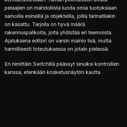
pelaajien on mahdollista luoda omia tuotoksiaan
samoilla esineillä ja objekteilla, joilla tarinatilakin
on kasattu. Tarjolla on hyvä määrä
rakennuspalikoita, joita yhdistää eri teemoista.
Ajatuksena editori on varsin mainio lisä, mutta
harmillisesti toteutuksessa on jotain pielessä.
En nimittäin Switchillä päässyt sinuiksi kontrollien
kanssa, etenkään kosketusnäytön kautta
rakenneltaessa. Pelaajan tahto sekä tapahtumat
ruudulla eivät helpolla käyneet yksi yhteen.
Esimerkiksi esineiden kopioiminen oli haastavaa,
eikä haluttua objektia ensin tupsahtanut näkyville
lainkaan, mutta useamman yrityksen kuluttua niitä
ilmestyi ruudulle kymmenkunta. Hieman paremmin