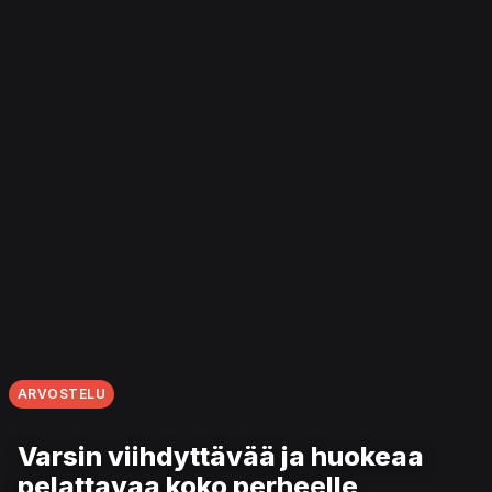
ARVOSTELU
Varsin viihdyttävää ja huokeaa
pelattavaa koko perheelle