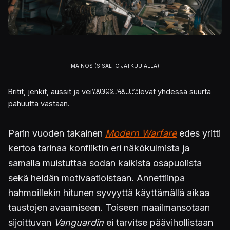
Britit, jenkit, aussit ja venäläiset taistelevat yhdessä suurta
pahuutta vastaan.
Parin vuoden takainen
Modern Warfare
edes yritti
kertoa tarinaa konfliktin eri näkökulmista ja
samalla muistuttaa sodan kaikista osapuolista
sekä heidän motivaatioistaan. Annettiinpa
hahmoillekin hitunen syvyyttä käyttämällä aikaa
taustojen avaamiseen. Toiseen maailmansotaan
sijoittuvan
Vanguardin
ei tarvitse päävihollistaan