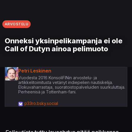
ARVOSTELU
Onneksi yksinpelikampanja ei ole
Call of Dutyn ainoa pelimuoto
Petri Leskinen
Vuodesta 2016 KonsoliFINin arvostelu- ja
artikkelitoimitusta vetänyt indiepelien nautiskelija.
Elokuvaharrastaja, suoratoistopalveluiden suurkuluttaja.
Perheenisä ja Tottenham-fani.
p33ro.bsky.social