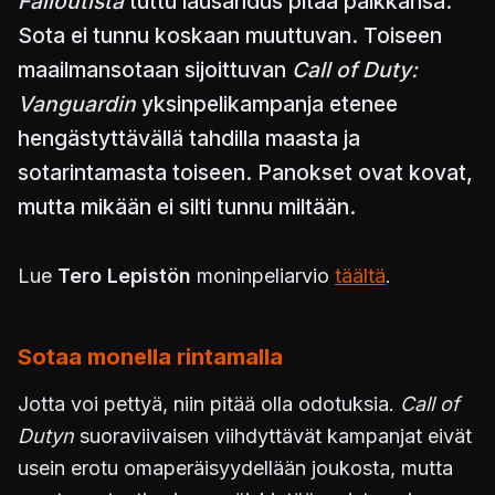
Falloutista
tuttu lausahdus pitää paikkansa.
Sota ei tunnu koskaan muuttuvan. Toiseen
maailmansotaan sijoittuvan
Call of Duty:
Vanguardin
yksinpelikampanja etenee
hengästyttävällä tahdilla maasta ja
sotarintamasta toiseen. Panokset ovat kovat,
mutta mikään ei silti tunnu miltään.
Lue
Tero Lepistön
moninpeliarvio
täältä
.
Sotaa monella rintamalla
Jotta voi pettyä, niin pitää olla odotuksia.
Call of
Dutyn
suoraviivaisen viihdyttävät kampanjat eivät
usein erotu omaperäisyydellään joukosta, mutta