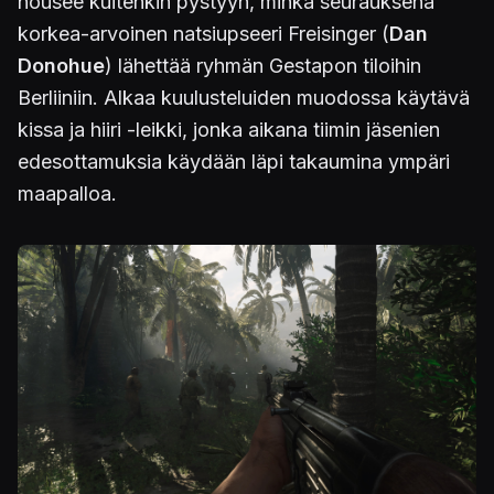
nousee kuitenkin pystyyn, minkä seurauksena
korkea-arvoinen natsiupseeri Freisinger (
Dan
Donohue
) lähettää ryhmän Gestapon tiloihin
Berliiniin. Alkaa kuulusteluiden muodossa käytävä
kissa ja hiiri -leikki, jonka aikana tiimin jäsenien
edesottamuksia käydään läpi takaumina ympäri
maapalloa.