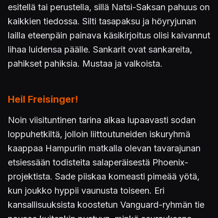
esitellä tai perustella, sillä Natsi-Saksan pahuus on
kaikkien tiedossa. Silti tasapaksu ja höyryjunan
lailla eteenpäin painava käsikirjoitus olisi kaivannut
lihaa luidensa päälle. Sankarit ovat sankareita,
pahikset pahiksia. Mustaa ja valkoista.
Heil Freisinger!
Noin viisituntinen tarina alkaa lupaavasti sodan
loppuhetkiltä, jolloin liittoutuneiden iskuryhmä
kaappaa Hampuriin matkalla olevan tavarajunan
etsiessään todisteita salaperäisestä Phoenix-
projektista. Sade piiskaa komeasti pimeää yötä,
kun joukko hyppii vaunusta toiseen. Eri
kansallisuuksista koostetun Vanguard-ryhmän tie