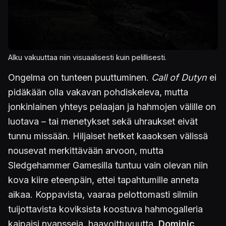
Alku vakuuttaa niin visuaalisesti kuin pelillisesti.
Ongelma on tunteen puuttuminen.
Call of Dutyn
ei
pidäkään olla vakavan pohdiskeleva, mutta
jonkinlainen yhteys pelaajan ja hahmojen välille on
luotava – tai menetykset sekä uhraukset eivät
tunnu missään. Hiljaiset hetket kaaoksen välissä
nousevat merkittävään arvoon, mutta
Sledgehammer Gamesilla tuntuu vain olevan niin
kova kiire eteenpäin, ettei tapahtumille anneta
aikaa. Koppavista, vaaraa pelottomasti silmiin
tuijottavista koviksista koostuva hahmogalleria
kaipaisi nyansseja, haavoittuvuutta.
Dominic