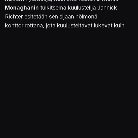
Monaghanin
tulkitsema kuulustelija Jannick
Richter esitetään sen sijaan hölmönä
konttorirottana, jota kuulusteltavat lukevat kuin
avointa kirjaa ja manipuloivat tahtonsa mukaan.
Välissä sitten muistellaan sodan eri taisteluita ja
suuria saavutuksia. Yksi loppupuolen kohtauksista
tosin herättää ajatuksia: liekö sankarit yhtään
vihollisiaan parempia?
Tuttua ja turvallista
Vakuuttavasti alkava kampanja jatkaa junan lailla
matkaansa läpi koko kestonsa. Pääasiassa
hyökätään eri rintamilla niin maassa kuin ilmassa.
Juoksunappi tulee tutuksi, sillä aina on kiire