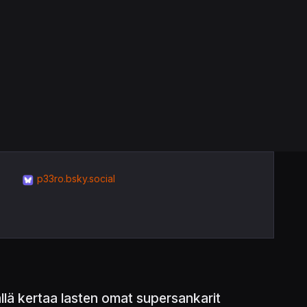
p33ro.bsky.social
llä kertaa lasten omat supersankarit