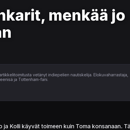
karit, menkää jo
an
tikkelitoimitusta vetänyt indiepelien nautiskelija. Elokuvaharrastaja,
heenisä ja Tottenham-fani.
o ja Kolli käyvät toimeen kuin Toma konsanaan. Tä