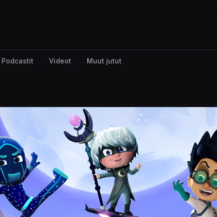
Podcastit
Videot
Muut jutut