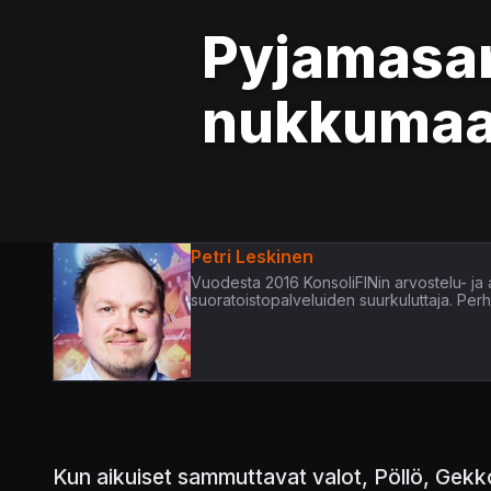
Pyjamasan
nukkuma
Petri Leskinen
Vuodesta 2016 KonsoliFINin arvostelu- ja ar
suoratoistopalveluiden suurkuluttaja. Per
Kun aikuiset sammuttavat valot, Pöllö, Gekk