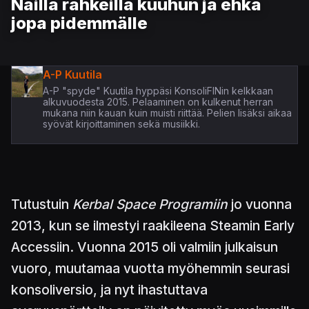
Näillä rahkeilla kuuhun ja ehkä
jopa pidemmälle
A-P Kuutila
A-P "spyde" Kuutila hyppäsi KonsoliFINin kelkkaan
alkuvuodesta 2015. Pelaaminen on kulkenut herran
mukana niin kauan kuin muisti riittää. Pelien lisäksi aikaa
syövät kirjoittaminen sekä musiikki.
Tutustuin
Kerbal Space Programiin
jo vuonna
2013, kun se ilmestyi raakileena Steamin Early
Accessiin. Vuonna 2015 oli valmiin julkaisun
vuoro, muutamaa vuotta myöhemmin seurasi
konsoliversio, ja nyt ihastuttava