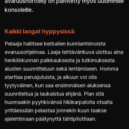
avaruusnörtteily on päivitetty myös uusimmille
konsoleille.
Kaikki langat hyppysissä
Pelaaja hallitsee kerbalien kunnianhimoista
avaruusohjelmaa. Laaja tehtävänkuva ulottuu aina
henkilökunnan palkkauksesta ja tutkimuksesta
alusten suunnitteluun sekä lentämiseen. Homma
starttaa perusjutuista, ja alkuun voi olla
tyytyväinen, kun saa ensimmäisen aluksensa
suunniteltua ja laukaistua ehjänä. Pian sitä
huomaakin pyyhkivänsä hikikarpaloita otsalta
yrittäessään pelastaa jonnekin kuun taakse
ajelehtimaan päätynyttä tähtipilottiaan.