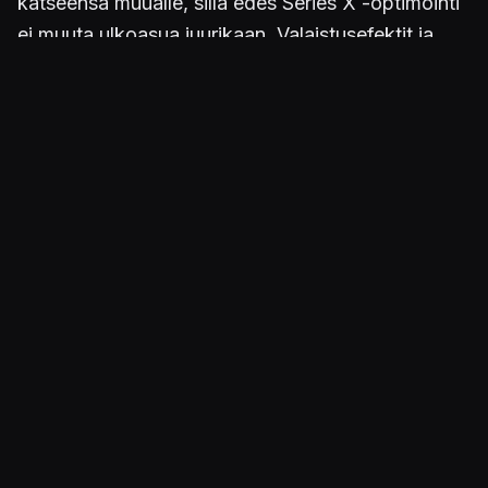
katseensa muualle, sillä edes Series X -optimointi
ei muuta ulkoasua juurikaan. Valaistusefektit ja
yleinen sulavuus on toki parantunut, mutta
pääosin peli näyttää edelleen samalta kuin vuonna
2015. Sama koskee erittäin pelkistettyä
äänimaailmaa.