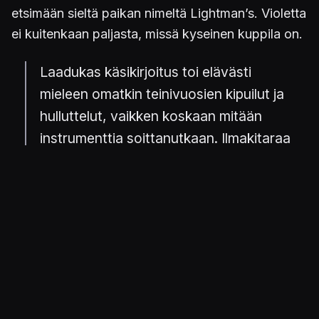
etsimään sieltä paikan nimeltä Lightman’s. Violetta
ei kuitenkaan paljasta, missä kyseinen kuppila on.
Laadukas käsikirjoitus toi elävästi
mieleen omatkin teinivuosien kipuilut ja
hulluttelut, vaikken koskaan mitään
instrumenttia soittanutkaan. Ilmakitaraa
toki sitäkin enemmän.
Tulevalla folk-staralla ei tietenkään ole harmainta
aavistusta, missä paikka sijaitsee. Lisäksi koko
elämänsä Calypsossa asunut Francis on
vuorenvarma siitä, ettei sellaista paikkaa
kaupungissa edes ole. Sen verran tapaus
kuitenkin hemmoa askarruttaa, että hän päättää