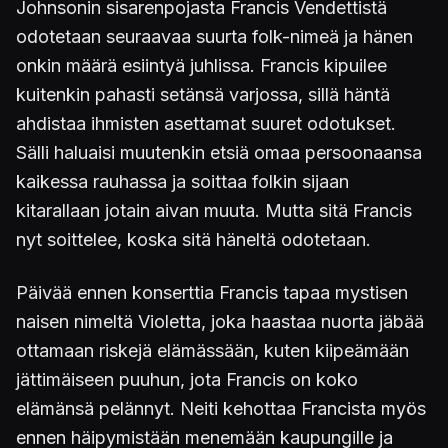
Johnsonin sisarenpojasta Francis Vendettistä
odotetaan seuraavaa suurta folk-nimeä ja hänen
onkin määrä esiintyä juhlissa. Francis kipuilee
kuitenkin pahasti setänsä varjossa, sillä häntä
ahdistaa ihmisten asettamat suuret odotukset.
Sälli haluaisi muutenkin etsiä omaa persoonaansa
kaikessa rauhassa ja soittaa folkin sijaan
kitarallaan jotain aivan muuta. Mutta sitä Francis
nyt soittelee, koska sitä häneltä odotetaan.
Päivää ennen konserttia Francis tapaa mystisen
naisen nimeltä Violetta, joka haastaa nuorta jäbää
ottamaan riskejä elämässään, kuten kiipeämään
jättimäiseen puuhun, jota Francis on koko
elämänsä pelännyt. Neiti kehottaa Francista myös
ennen häipymistään menemään kaupungille ja