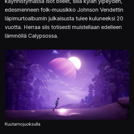
käynnistymässä isot bileet, sillä kylän ylpeyden,
edesmenneen folk-muusikko Johnson Vendettin
läpimurtoalbumin julkaisusta tulee kuluneeksi 20
vuotta. Herraa siis totisesti muistellaan edelleen
lämmöllä Calypsossa.
Kuva
Kuutamojuoksulla