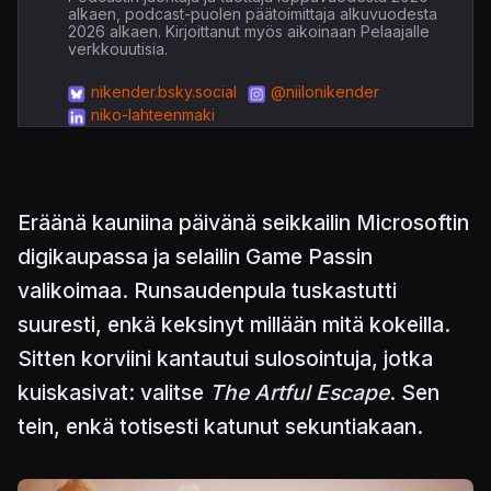
alkaen, podcast-puolen päätoimittaja alkuvuodesta
2026 alkaen. Kirjoittanut myös aikoinaan Pelaajalle
verkkouutisia.
nikender.bsky.social
@niilonikender
niko-lahteenmaki
Eräänä kauniina päivänä seikkailin Microsoftin
digikaupassa ja selailin Game Passin
valikoimaa. Runsaudenpula tuskastutti
suuresti, enkä keksinyt millään mitä kokeilla.
Sitten korviini kantautui sulosointuja, jotka
kuiskasivat: valitse
The Artful Escape
. Sen
tein, enkä totisesti katunut sekuntiakaan.