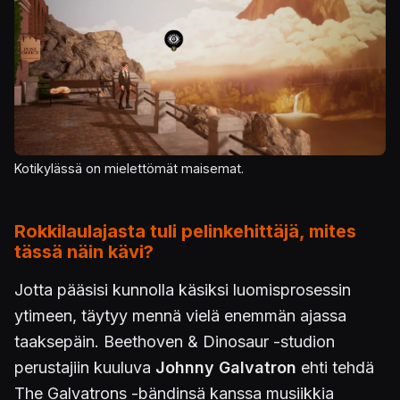
Kotikylässä on mielettömät maisemat.
Rokkilaulajasta tuli pelinkehittäjä, mites
tässä näin kävi?
Jotta pääsisi kunnolla käsiksi luomisprosessin
ytimeen, täytyy mennä vielä enemmän ajassa
taaksepäin. Beethoven & Dinosaur -studion
perustajiin kuuluva
Johnny Galvatron
ehti tehdä
The Galvatrons -bändinsä kanssa musiikkia