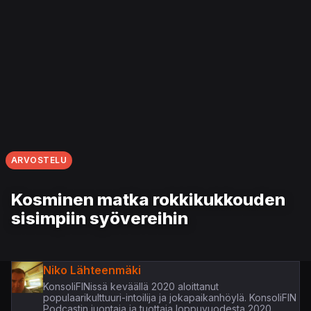
ARVOSTELU
Kosminen matka rokkikukkouden
sisimpiin syövereihin
Niko Lähteenmäki
KonsoliFINissä keväällä 2020 aloittanut
populaarikulttuuri-intoilija ja jokapaikanhöylä. KonsoliFIN
Podcastin juontaja ja tuottaja loppuvuodesta 2020