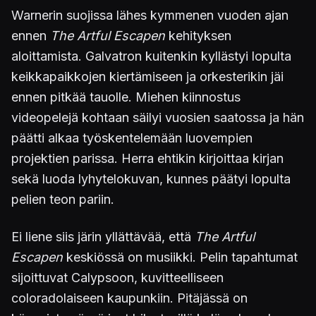
Warnerin suojissa lähes kymmenen vuoden ajan
ennen
The Artful Escapen
kehityksen
aloittamista. Galvatron kuitenkin kyllästyi lopulta
keikkapaikkojen kiertämiseen ja orkesterikin jäi
ennen pitkää tauolle. Miehen kiinnostus
videopelejä kohtaan säilyi vuosien saatossa ja hän
päätti alkaa työskentelemään luovempien
projektien parissa. Herra ehtikin kirjoittaa kirjan
sekä luoda lyhytelokuvan, kunnes päätyi lopulta
pelien teon pariin.
Ei liene siis järin yllättävää, että
The Artful
Escapen
keskiössä on musiikki. Pelin tapahtumat
sijoittuvat Calypsoon, kuvitteelliseen
coloradolaiseen kaupunkiin. Pitäjässä on