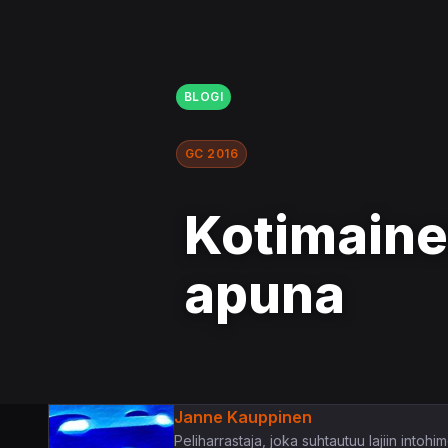
BLOGI
GC 2016
Kotimaine
apuna
Janne Kauppinen
Peliharrastaja, joka suhtautuu lajiin intoh