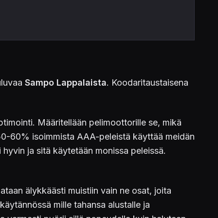
uuluvaa
Sampo Lappalaista
. Koodaritaustaisena
ointi. Määritellään pelimoottorille se, mikä
ellä 50-60% isoimmista AAA-peleistä käyttää meidän
i hyvin ja sitä käytetään monissa peleissä.
an älykkäästi muistiin vain ne osat, joita
käytännössä mille tahansa alustalle ja