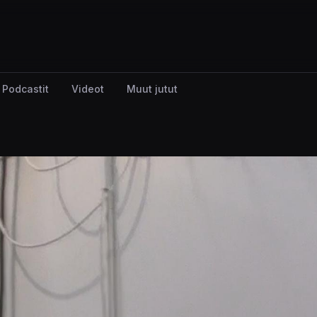
Podcastit
Videot
Muut jutut