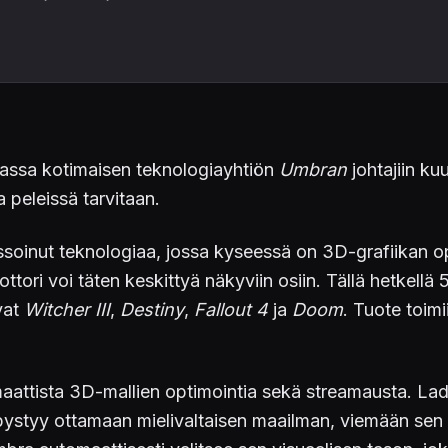
ssa kotimaisen teknologiayhtiön
Umbran
johtajiin k
 peleissä tarvitaan.
nut teknologiaa, jossa kyseessä on 3D-grafiikan optim
oottori voi täten keskittyä näkyviin osiin. Tällä hetk
vat
Witcher III
,
Destiny
,
Fallout 4
ja
Doom
. Tuote toimi
ttista 3D-mallien optimointia sekä streamausta. Ladata
 pystyy ottamaan mielivaltaisen maailman, viemään sen 