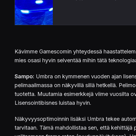
Kävimme Gamescomin yhteydessä haastattelema
mies osasi hyvin selventää mihin tätä teknologiaa
Sampo:
Umbra on kymmenen vuoden ajan lisenssoi
pelimaailmassa on näkyvillä sillä hetkellä. Pelim
tuotetta. Muutamia esimerkkejä viime vuosilta o
Lisensointibisnes luistaa hyvin.
Näkyvyysoptimoinnin lisäksi Umbra tekee automaa
tarvitaan. Tämä mahdollistaa sen, että kehittäjä