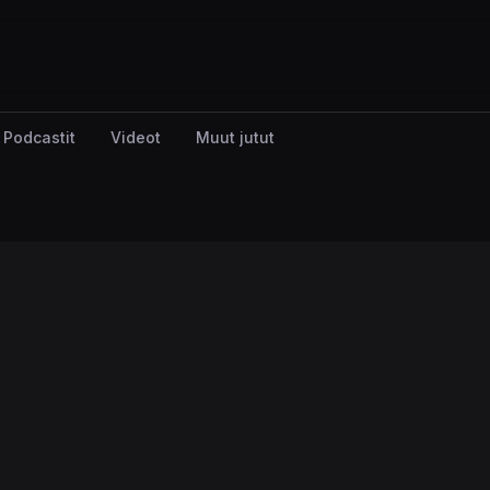
Podcastit
Videot
Muut jutut