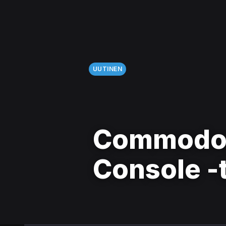
UUTINEN
Commodore 
Console -